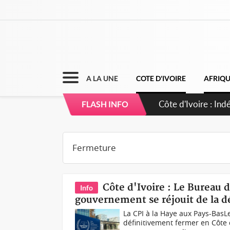
A LA UNE
COTE D'IVOIRE
AFRIQ
Côte d'Ivoire : 
FLASH INFO
Côte d'Ivoire : Le Bureau 
Info
gouvernement se réjouit de la d
La CPI à la Haye aux Pays-BasL
définitivement fermer en Côte d