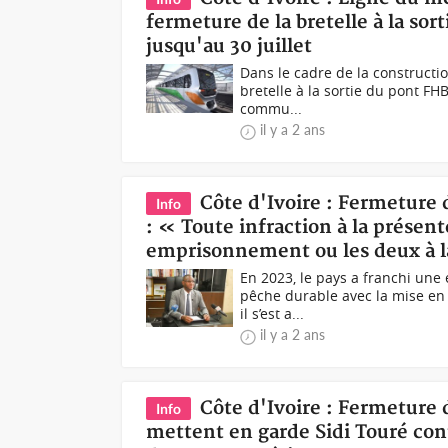
fermeture de la bretelle à la sor
jusqu'au 30 juillet
Dans le cadre de la constructi
bretelle à la sortie du pont FH
commu...
il y a 2 ans
Côte d'Ivoire : Fermeture
Info
: « Toute infraction à la prése
emprisonnement ou les deux à l
En 2023, le pays a franchi une
pêche durable avec la mise en
il s’est a...
il y a 2 ans
Côte d'Ivoire : Fermeture d
Info
mettent en garde Sidi Touré cont