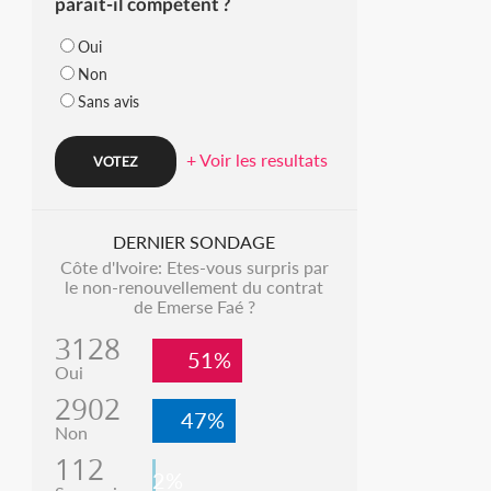
parait-il compétent ?
Oui
Non
Sans avis
+ Voir les resultats
DERNIER SONDAGE
Côte d'Ivoire: Etes-vous surpris par
le non-renouvellement du contrat
de Emerse Faé ?
3128
51%
Oui
2902
47%
Non
112
2%