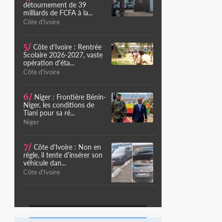
détournement de 39
milliards de FCFA à la...
Côte d'Ivoire
5/
Côte d'Ivoire : Rentrée
Scolaire 2026-2027, vaste
opération d'éta...
Côte d'Ivoire
6/
Niger : Frontière Bénin-
Niger, les conditions de
Tiani pour sa ré...
Niger
7/
Côte d'Ivoire : Non en
règle, il tente d'insérer son
véhicule dan...
Côte d'Ivoire