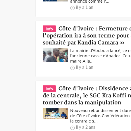
annonce comme l'...
il y a 1 an
Côte d'Ivoire : Fermeture 
Info
l'opération ira à son terme pou
souhaité par Kandia Camara »
La mairie d'Abobo a lancé, ce m
l’ancienne casse d’Anador. Cet
maire.A la...
il y a 1 an
Côte d'Ivoire : Dissidence 
Info
de la centrale, le SGC Kra Koffi
tomber dans la manipulation
Nouveau rebondissement dans l
de Côte d’Ivoire-Confédération
la centrale s...
il y a 2 ans