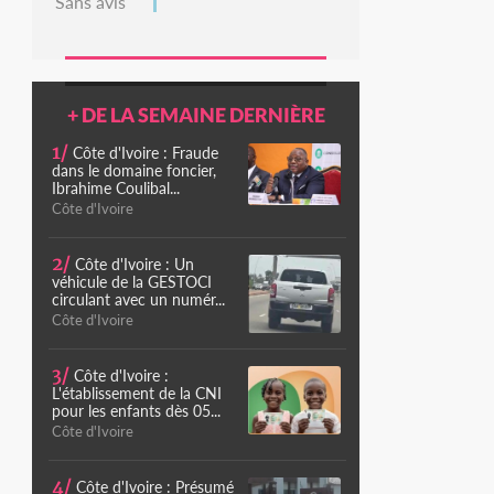
Sans avis
+ DE LA SEMAINE DERNIÈRE
1/
Côte d'Ivoire : Fraude
dans le domaine foncier,
Ibrahime Coulibal...
Côte d'Ivoire
2/
Côte d'Ivoire : Un
véhicule de la GESTOCI
circulant avec un numér...
Côte d'Ivoire
3/
Côte d'Ivoire :
L'établissement de la CNI
pour les enfants dès 05...
Côte d'Ivoire
4/
Côte d'Ivoire : Présumé