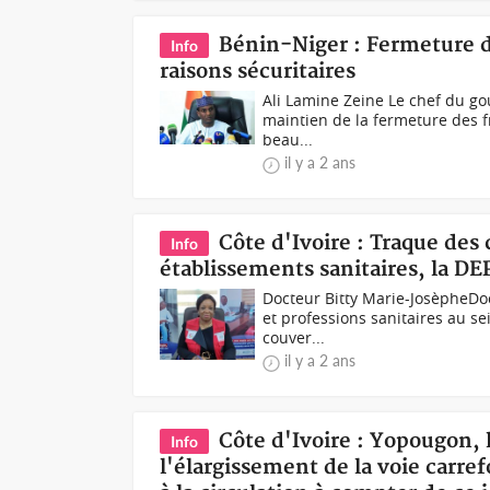
Bénin-Niger : Fermeture d
Info
raisons sécuritaires
Ali Lamine Zeine Le chef du g
maintien de la fermeture des fr
beau...
il y a 2 ans
Côte d'Ivoire : Traque des 
Info
établissements sanitaires, la DE
Docteur Bitty Marie-JosèpheDoc
et professions sanitaires au se
couver...
il y a 2 ans
Côte d'Ivoire : Yopougon, 
Info
l'élargissement de la voie carre