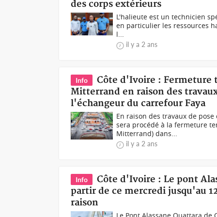
des corps extérieurs
L'halieute est un technicien sp
en particulier les ressources h
l...
il y a 2 ans
Côte d'Ivoire : Fermeture
Info
Mitterrand en raison des travau
l'échangeur du carrefour Faya
En raison des travaux de pose 
sera procédé à la fermeture te
Mitterrand) dans...
il y a 2 ans
Côte d'Ivoire : Le pont Ala
Info
partir de ce mercredi jusqu'au 1
raison
Le Pont Alassane Ouattara de C