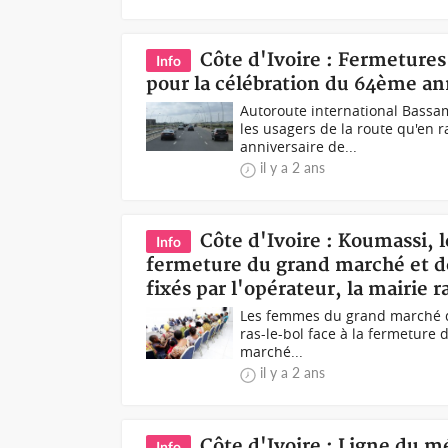
Côte d'Ivoire : Fermeture
Info
pour la célébration du 64ème an
Autoroute international Bassam
les usagers de la route qu'en 
anniversaire de...
il y a 2 ans
Côte d'Ivoire : Koumassi, 
Info
fermeture du grand marché et dé
fixés par l'opérateur, la mairie
Les femmes du grand marché de
ras-le-bol face à la fermeture d
marché...
il y a 2 ans
Côte d'Ivoire : Ligne du m
Info