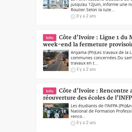
jusqu’au 12juin, informe une n
Routier.Selon la tute...
il y a 2 ans
Côte d'Ivoire : Ligne 1 du
Info
week-end la fermeture provisoi
Anyama (Ph)Les travaux de la L
communes concernées.Du samedi
travaux en t...
il y a 2 ans
Côte d'Ivoire : Rencontre 
Info
réouverture des écoles de l'INF
Les étudiants de l’INFPA (Ph)&n
National de Formation Professio
renco...
il y a 2 ans