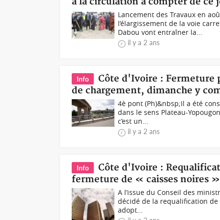
à la circulation à compter de ce 
Lancement des Travaux en août
l’élargissement de la voie car
Dabou vont entraîner la...
il y a 2 ans
Côte d'Ivoire : Fermeture 
Info
de chargement, dimanche y com
4è pont (Ph)&nbsp;Il a été cons
dans le sens Plateau-Yopougon.
c’est un...
il y a 2 ans
Côte d'Ivoire : Requalifica
Info
fermeture de « caisses noires » 
A l’issue du Conseil des minis
décidé de la requalification de 
adopt...