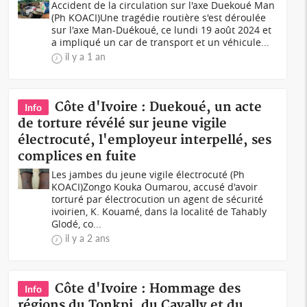
Accident de la circulation sur l'axe Duekoué Man
(Ph KOACI)Une tragédie routière s'est déroulée
sur l'axe Man-Duékoué, ce lundi 19 août 2024 et
a impliqué un car de transport et un véhicule...
il y a 1 an
Côte d'Ivoire : Duekoué, un acte
Info
de torture révélé sur jeune vigile
électrocuté, l'employeur interpellé, ses
complices en fuite
Les jambes du jeune vigile électrocuté (Ph
KOACI)Zongo Kouka Oumarou, accusé d'avoir
torturé par électrocution un agent de sécurité
ivoirien, K. Kouamé, dans la localité de Tahably
Glodé, co...
il y a 2 ans
Côte d'Ivoire : Hommage des
Info
régions du Tonkpi, du Cavally et du