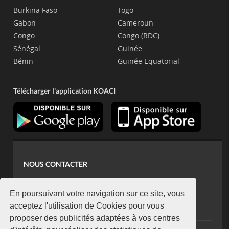
Burkina Faso
Togo
Gabon
Cameroun
Congo
Congo (RDC)
Sénégal
Guinée
Bénin
Guinée Equatorial
Télécharger l'application KOACI
NOUS CONTACTER
contact@koaci.com
koaci@yahoo.fr
En poursuivant votre navigation sur ce site, vous
+225 07 08 85 52 93
acceptez l'utilisation de Cookies pour vous
proposer des publicités adaptées à vos centres