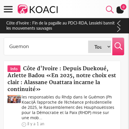
0
Côte d'Ivoire : Fin de la pagaille au PDCI-RDA, Lessiehi bannit
les mouvements sauvages
Côte d'Ivoire : Depuis Duekoué,
Info
Arlette Badou «En 2025, notre choix est
clair : Alassane Ouattara incarne la
continuité»
les responsables du Rhdp dans le Guémon (Ph
Koaci)À l’approche de l’échéance présidentielle
de 2025, le Rassemblement des Houphouëtistes
pour la Démocratie et la Paix (RHDP) mise sur
une mob...
il y a 1 an