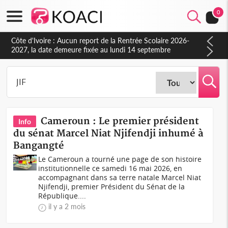
0
Côte d'Ivoire : Aucun report de la Rentrée Scolaire 2026-
2027, la date demeure fixée au lundi 14 septembre
(Ministère)
Cameroun : Le premier président
Info
du sénat Marcel Niat Njifendji inhumé à
Bangangté
Le Cameroun a tourné une page de son histoire
institutionnelle ce samedi 16 mai 2026, en
accompagnant dans sa terre natale Marcel Niat
Njifendji, premier Président du Sénat de la
République....
il y a 2 mois