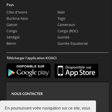
Pays
Côte d'Ivoire
Mali
Burkina Faso
Togo
Gabon
Cameroun
Congo
Congo (RDC)
Sénégal
Guinée
Bénin
Guinée Equatorial
Télécharger l'application KOACI
NOUS CONTACTER
contact@koaci.com
koaci@yahoo.fr
En poursuivant votre navigation sur ce site, vous