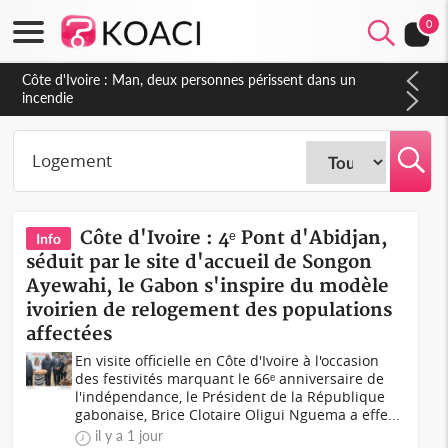
0
Côte d'Ivoire : Séileu, la célébration de la fête nationale
transformée en vaste campagne contre les produits
dépigmentants dangereux
Côte d'Ivoire : 4ᵉ Pont d'Abidjan,
Info
séduit par le site d'accueil de Songon
Ayewahi, le Gabon s'inspire du modèle
ivoirien de relogement des populations
affectées
En visite officielle en Côte d'Ivoire à l'occasion
des festivités marquant le 66ᵉ anniversaire de
l'indépendance, le Président de la République
gabonaise, Brice Clotaire Oligui Nguema a effe...
il y a 1 jour