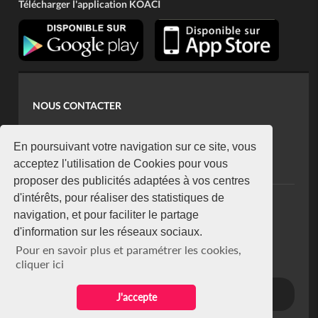
Télécharger l'application KOACI
NOUS CONTACTER
contact@koaci.com
koaci@yahoo.fr
En poursuivant votre navigation sur ce site, vous
+225 07 08 85 52 93
acceptez l'utilisation de Cookies pour vous
proposer des publicités adaptées à vos centres
d'intérêts, pour réaliser des statistiques de
NEWSLETTER
navigation, et pour faciliter le partage
Restez connecté via notre newsletter
d'information sur les réseaux sociaux.
S'abonner
Pour en savoir plus et paramétrer les cookies,
Se désabonner
cliquer ici
J'accepte