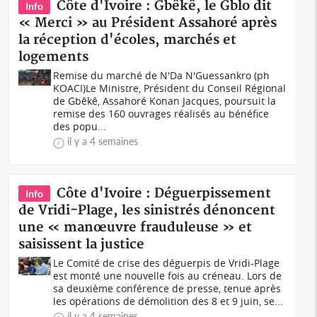
Côte d'Ivoire : Gbêkê, le Gblo dit
Info
« Merci » au Président Assahoré après
la réception d'écoles, marchés et
logements
Remise du marché de N'Da N'Guessankro (ph
KOACI)Le Ministre, Président du Conseil Régional
de Gbêkê, Assahoré Konan Jacques, poursuit la
remise des 160 ouvrages réalisés au bénéfice
des popu...
il y a 4 semaines
Côte d'Ivoire : Déguerpissement
Info
de Vridi-Plage, les sinistrés dénoncent
une « manœuvre frauduleuse » et
saisissent la justice
Le Comité de crise des déguerpis de Vridi-Plage
est monté une nouvelle fois au créneau. Lors de
sa deuxième conférence de presse, tenue après
les opérations de démolition des 8 et 9 juin, se...
il y a 4 semaines