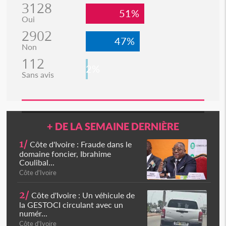
3128
51%
Oui
2902
47%
Non
112
2%
Sans avis
+ DE LA SEMAINE DERNIÈRE
1/
Côte d'Ivoire : Fraude dans le
domaine foncier, Ibrahime
Coulibal...
Côte d'Ivoire
2/
Côte d'Ivoire : Un véhicule de
la GESTOCI circulant avec un
numér...
Côte d'Ivoire