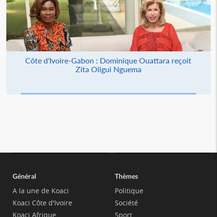
Côte d'Ivoire-Gabon : Dominique Ouattara reçoit
Zita Oligui Nguema
Général
Thèmes
A la une de Koaci
Politique
Koaci Côte d'Ivoire
Société
Koaci Afrique
Sport