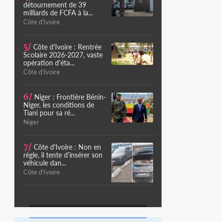
détournement de 39
milliards de FCFA à la...
Côte d'Ivoire
5/
Côte d'Ivoire : Rentrée
Scolaire 2026-2027, vaste
opération d'éta...
Côte d'Ivoire
6/
Niger : Frontière Bénin-
Niger, les conditions de
Tiani pour sa ré...
Niger
7/
Côte d'Ivoire : Non en
règle, il tente d'insérer son
véhicule dan...
Côte d'Ivoire