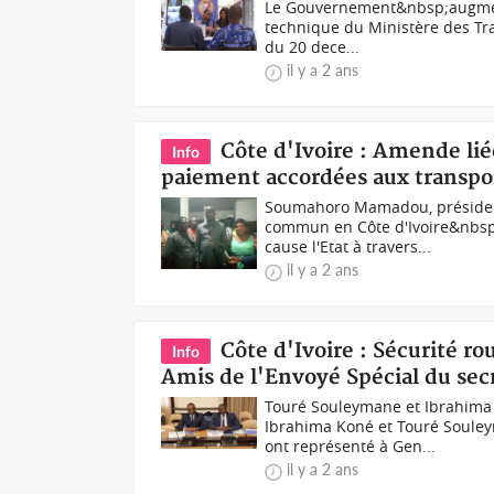
Le Gouvernement&nbsp;augmente
technique du Ministère des Tra
du 20 dece...
il y a 2 ans
Côte d'Ivoire : Amende liée
Info
paiement accordées aux transpo
Soumahoro Mamadou, président
commun en Côte d'Ivoire&nbsp
cause l'Etat à travers...
il y a 2 ans
Côte d'Ivoire : Sécurité rou
Info
Amis de l'Envoyé Spécial du sec
Touré Souleymane et Ibrahima 
Ibrahima Koné et Touré Soule
ont représenté à Gen...
il y a 2 ans