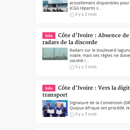
actuellement disponibles pour 
(CGI) répartis s...
il y a 2 mois
Côte d'Ivoire : Absence de
Info
radars de la discorde
Radars sur le boulevard laguna
noble, mais ses règles ne doive
société i...
il y a 3 mois
Côte d'Ivoire : Vers la digi
Info
transport
Signature de la Convention (DR)L
Quipux Afrique ont procédé, le 
il y a 3 mois