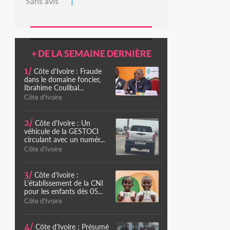
Sans avis
+ DE LA SEMAINE DERNIÈRE
1/
Côte d'Ivoire : Fraude
dans le domaine foncier,
Ibrahime Coulibal...
Côte d'Ivoire
2/
Côte d'Ivoire : Un
véhicule de la GESTOCI
circulant avec un numér...
Côte d'Ivoire
3/
Côte d'Ivoire :
L'établissement de la CNI
pour les enfants dès 05...
Côte d'Ivoire
4/
Côte d'Ivoire : Présumé