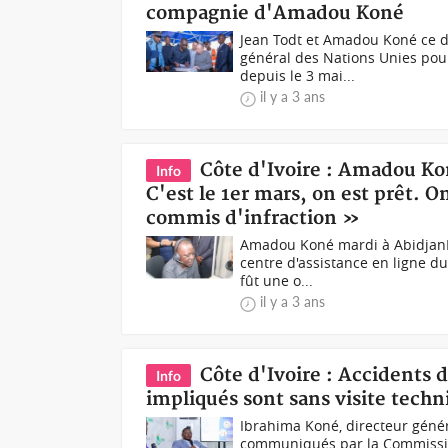
compagnie d'Amadou Koné
Jean Todt et Amadou Koné ce d
général des Nations Unies pour 
depuis le 3 mai...
il y a 3 ans
Côte d'Ivoire : Amadou Kon
Info
C'est le 1er mars, on est prêt. 
commis d'infraction »
Amadou Koné mardi à AbidjanL
centre d'assistance en ligne du 
fût une o...
il y a 3 ans
Côte d'Ivoire : Accidents 
Info
impliqués sont sans visite techn
Ibrahima Koné, directeur génér
communiqués par la Commission