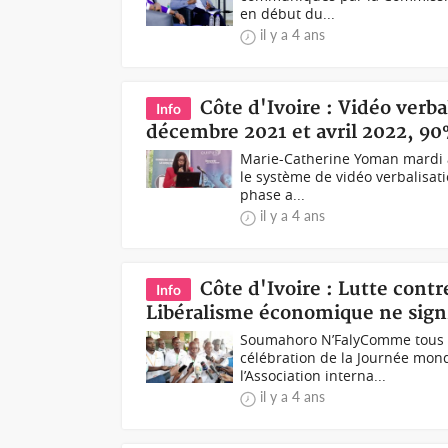
en début du...
il y a 4 ans
Côte d'Ivoire : Vidéo verba
Info
décembre 2021 et avril 2022, 90
Marie-Catherine Yoman mardi à
le système de vidéo verbalisati
phase a...
il y a 4 ans
Côte d'Ivoire : Lutte cont
Info
Libéralisme économique ne sign
Soumahoro N’FalyComme tous le
célébration de la Journée mond
l’Association interna...
il y a 4 ans