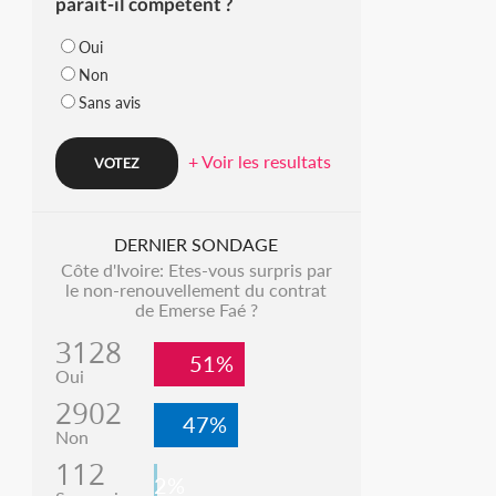
parait-il compétent ?
Oui
Non
Sans avis
+ Voir les resultats
DERNIER SONDAGE
Côte d'Ivoire: Etes-vous surpris par
le non-renouvellement du contrat
de Emerse Faé ?
3128
51%
Oui
2902
47%
Non
112
2%