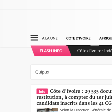
A LA UNE
COTE D'IVOIRE
AFRIQ
FLASH INFO
Côte d'Ivoire : 29 535 doc
Info
restitution, à compter du 1er jui
candidats inscrits dans les 41 CG
Selon la Direction Générale d