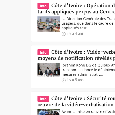
Côte d'Ivoire : Opération d
Info
tarifs appliqués perçus au Centr
La Direction Générale des Trans
usagers, que dans le cadre de l
appliqués rest...
il y a 4 ans
Côte d'Ivoire : Vidéo-verba
Info
moyens de notification révélés 
Ibrahim Koné DG de Quipux Afr
transports a lancé le déploiem
mesures administrativ...
il y a 5 ans
Côte d'Ivoire : Sécurité r
Info
œuvre de la vidéo-verbalisation
Avant la mise en œuvre effectiv