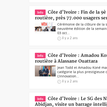
Côte d'Ivoire : Fin de la 9
Info
routière, près 77.000 usagers sen
Cérémonie de la clôture de la 
neuvième édition de la semaine 
03 oct...
il y a 2 ans
Côte d'Ivoire : Amadou Kon
Info
routière à Alassane Ouattara
Jean Todd et Amadou Koné mardi 
catégorie la plus prestigieuse 
L’innovation...
il y a 2 ans
Côte d'Ivoire : Le SG des N
Info
Abidjan, visite un barrage intell