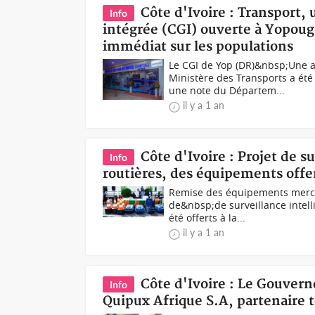
Côte d'Ivoire : Transport,
Info
intégrée (CGI) ouverte à Yopougo
immédiat sur les populations
Le CGI de Yop (DR)&nbsp;Une ag
Ministère des Transports a ét
une note du Départem...
il y a 1 an
Côte d'Ivoire : Projet de s
Info
routières, des équipements offe
Remise des équipements mercr
de&nbsp;de surveillance intell
été offerts à la...
il y a 1 an
Côte d'Ivoire : Le Gouver
Info
Quipux Afrique S.A, partenaire 