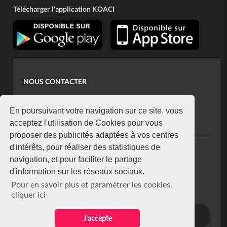
Télécharger l'application KOACI
NOUS CONTACTER
contact@koaci.com
koaci@yahoo.fr
En poursuivant votre navigation sur ce site, vous
+225 07 08 85 52 93
acceptez l'utilisation de Cookies pour vous
proposer des publicités adaptées à vos centres
d'intérêts, pour réaliser des statistiques de
NEWSLETTER
navigation, et pour faciliter le partage
Restez connecté via notre newsletter
d'information sur les réseaux sociaux.
S'abonner
Pour en savoir plus et paramétrer les cookies,
Se désabonner
cliquer ici
J'accepte