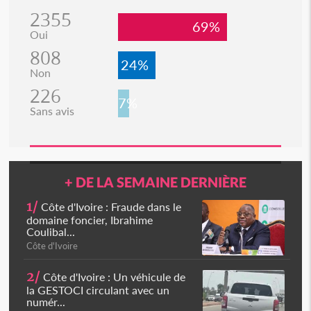
2355
69%
Oui
808
24%
Non
226
7%
Sans avis
+ DE LA SEMAINE DERNIÈRE
1/
Côte d'Ivoire : Fraude dans le
domaine foncier, Ibrahime
Coulibal...
Côte d'Ivoire
2/
Côte d'Ivoire : Un véhicule de
la GESTOCI circulant avec un
numér...