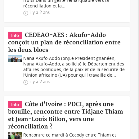
fruits.Dans un geste remarquable vers la
réconciliation et la...
il y a 2 ans
CEDEAO-AES : Akufo-Addo
Info
conçoit un plan de réconciliation entre
les deux blocs
Nana Akufo-Addo (ph)Le Président ghanéen,
Nana Akufo-Addo, a sollicité le Département des
affaires politiques, de la paix et de la sécurité de
l’Union africaine (UA) pour qu’il travaille de...
il y a 2 ans
Côte d'Ivoire : PDCI, après une
Info
brouille, rencontre entre Tidjane Thiam
et Jean-Louis Billon, vers une
réconciliation ?
Rencontre ce mardi à Cocody entre Thiam et