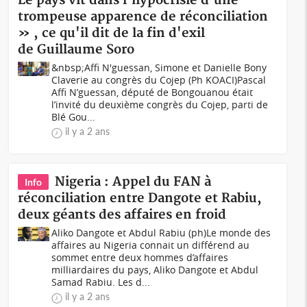
Le pays vit dans l'hypocrisie d'une
trompeuse apparence de réconciliation
» , ce qu'il dit de la fin d'exil
de Guillaume Soro
&nbsp;Affi N'guessan, Simone et Danielle Bony
Claverie au congrès du Cojep (Ph KOACI)Pascal
Affi N’guessan, député de Bongouanou était
l’invité du deuxième congrès du Cojep, parti de
Blé Gou...
il y a 2 ans
Nigeria : Appel du FAN à
Info
réconciliation entre Dangote et Rabiu,
deux géants des affaires en froid
Aliko Dangote et Abdul Rabiu (ph)Le monde des
affaires au Nigeria connait un différend au
sommet entre deux hommes d’affaires
milliardaires du pays, Aliko Dangote et Abdul
Samad Rabiu. Les d...
il y a 2 ans