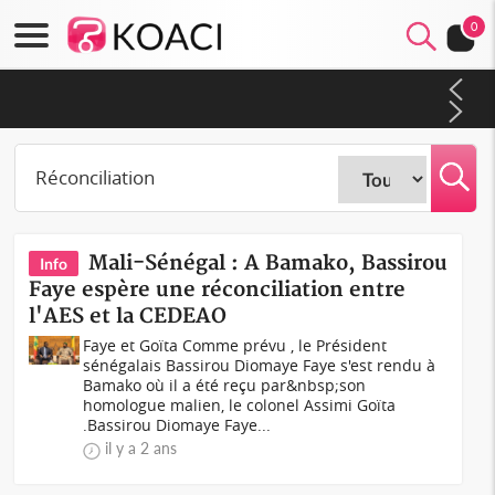
0
Côte d'Ivoire : CHU de Treichville, après la fronde, les agents
contractuels obtiennent un accord avec la direction sur les
arriérés du SMIG 2023
Mali-Sénégal : A Bamako, Bassirou
Info
Faye espère une réconciliation entre
l'AES et la CEDEAO
Faye et Goïta Comme prévu , le Président
sénégalais Bassirou Diomaye Faye s'est rendu à
Bamako où il a été reçu par&nbsp;son
homologue malien, le colonel Assimi Goïta
.Bassirou Diomaye Faye...
il y a 2 ans