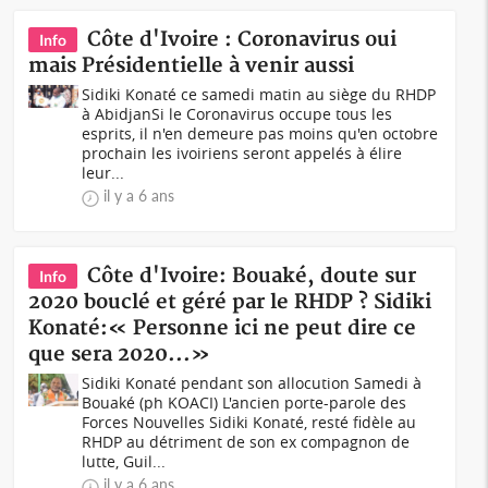
Côte d'Ivoire : Coronavirus oui
Info
mais Présidentielle à venir aussi
Sidiki Konaté ce samedi matin au siège du RHDP
à AbidjanSi le Coronavirus occupe tous les
esprits, il n'en demeure pas moins qu'en octobre
prochain les ivoiriens seront appelés à élire
leur...
il y a 6 ans
Côte d'Ivoire: Bouaké, doute sur
Info
2020 bouclé et géré par le RHDP ? Sidiki
Konaté:« Personne ici ne peut dire ce
que sera 2020...»
Sidiki Konaté pendant son allocution Samedi à
Bouaké (ph KOACI) L'ancien porte-parole des
Forces Nouvelles Sidiki Konaté, resté fidèle au
RHDP au détriment de son ex compagnon de
lutte, Guil...
il y a 6 ans