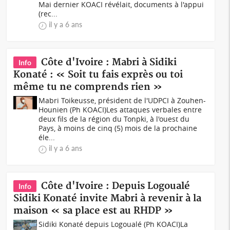
Mai dernier KOACI révélait, documents à l'appui
(rec...
il y a 6 ans
Côte d'Ivoire : Mabri à Sidiki
Info
Konaté : « Soit tu fais exprès ou toi
même tu ne comprends rien »
Mabri Toikeusse, président de l'UDPCI à Zouhen-
Hounien (Ph KOACI)Les attaques verbales entre
deux fils de la région du Tonpki, à l'ouest du
Pays, à moins de cinq (5) mois de la prochaine
éle...
il y a 6 ans
Côte d'Ivoire : Depuis Logoualé
Info
Sidiki Konaté invite Mabri à revenir à la
maison « sa place est au RHDP »
Sidiki Konaté depuis Logoualé (Ph KOACI)La