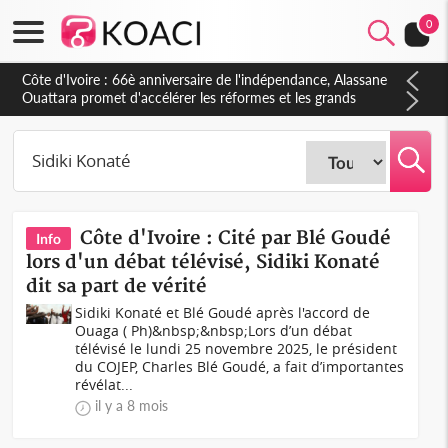
0
Côte d'Ivoire : À Abidjan, Amadou Oury Bah admire le modèle
ivoirien et veut s'en inspirer pour accélérer le développement
de la Guinée
Côte d'Ivoire : Cité par Blé Goudé
Info
lors d'un débat télévisé, Sidiki Konaté
dit sa part de vérité
Sidiki Konaté et Blé Goudé après l'accord de
Ouaga ( Ph)&nbsp;&nbsp;Lors d’un débat
télévisé le lundi 25 novembre 2025, le président
du COJEP, Charles Blé Goudé, a fait d’importantes
révélat...
il y a 8 mois