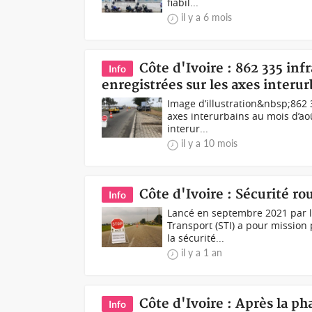
fiabil...
il y a 6 mois
Côte d'Ivoire : 862 335 inf
Info
enregistrées sur les axes interu
Image d’illustration&nbsp;862 3
axes interurbains au mois d’aoû
interur...
il y a 10 mois
Côte d'Ivoire : Sécurité ro
Info
Lancé en septembre 2021 par le
Transport (STI) a pour mission 
la sécurité...
il y a 1 an
Côte d'Ivoire : Après la p
Info