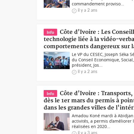
commandement proviso...
il y a 2 ans
Côte d'Ivoire : Les Consei
Info
technologie liée à la vidéo-verb
comportements dangereux sur l
Le VP du CESEC, Joseph Séka S
du Conseil Economique, Social,
président, Jos...
il y a 2 ans
Côte d'Ivoire : Transport
Info
dès le 1er mars du permis à poin
dans les grandes villes de l'intér
Amadou Koné mardi à Abidjan «
activités, a permis d’améliorer
réalisées en 2020...
il y a 3 ans