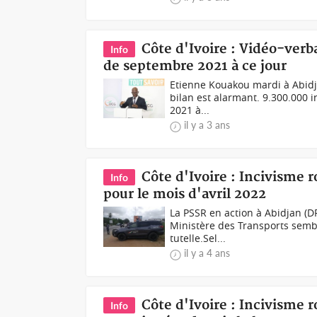
Côte d'Ivoire : Vidéo-verb
Info
de septembre 2021 à ce jour
Etienne Kouakou mardi à Abidja
bilan est alarmant. 9.300.000 
2021 à...
il y a 3 ans
Côte d'Ivoire : Incivisme r
Info
pour le mois d'avril 2022
La PSSR en action à Abidjan (D
Ministère des Transports semble
tutelle.Sel...
il y a 4 ans
Côte d'Ivoire : Incivisme r
Info