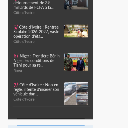
détournement de 39
milliards de FCFA à la...
Côte d'Ivoire
5/
Côte d'Ivoire : Rentrée
Scolaire 2026-2027, vaste
opération d'éta...
Côte d'Ivoire
6/
Niger : Frontière Bénin-
Niger, les conditions de
Tiani pour sa ré...
Niger
7/
Côte d'Ivoire : Non en
règle, il tente d'insérer son
véhicule dan...
Côte d'Ivoire