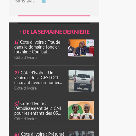
Sans avis
+ DE LA SEMAINE DERNIÈRE
1/
Côte d'Ivoire : Fraude
dans le domaine foncier,
Ibrahime Coulibal...
Côte d'Ivoire
2/
Côte d'Ivoire : Un
véhicule de la GESTOCI
circulant avec un numér...
Côte d'Ivoire
3/
Côte d'Ivoire :
L'établissement de la CNI
pour les enfants dès 05...
Côte d'Ivoire
4/
Côte d'Ivoire : Présumé