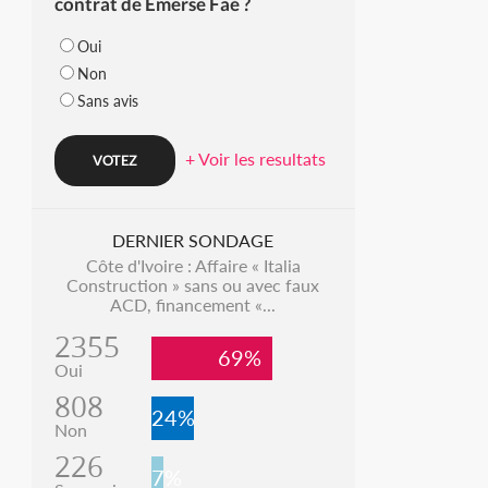
contrat de Emerse Faé ?
Oui
Non
Sans avis
+ Voir les resultats
DERNIER SONDAGE
Côte d'Ivoire : Affaire « Italia
Construction » sans ou avec faux
ACD, financement «...
2355
69%
Oui
808
24%
Non
226
7%