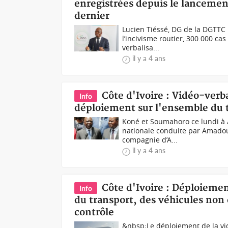
enregistrées depuis le lancemen
dernier
Lucien Tiéssé, DG de la DGTTC 
l’incivisme routier, 300.000 ca
verbalisa...
il y a 4 ans
Côte d'Ivoire : Vidéo-ver
Info
déploiement sur l'ensemble du t
Koné et Soumahoro ce lundi à 
nationale conduite par Amadou 
compagnie d’A...
il y a 4 ans
Côte d'Ivoire : Déploiemen
Info
du transport, des véhicules non 
contrôle
&nbsp;Le déploiement de la vid