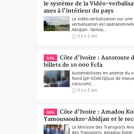
le système de la Vidéo-verbalisa
axes à l'intérieur du pays
La vidéo-verbalisation sur une
verbalisation est opérationnelle
Abidjan- Yamou...
il y a 2 ans
Côte d'Ivoire : Autoroute
Info
billets de 10 000 Fcfa
Automobilistes en attente du v
Nord (ph KOACI)Quoi de mieux p
conscienc...
il y a 2 ans
Côte d'Ivoire : Amadou Kon
Info
Yamoussoukro-Abidjan et le re
Le Ministre des Transports Am
des Transports, Amadou Koné, a