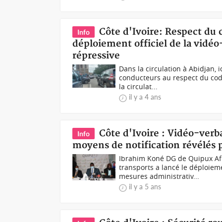
Côte d'Ivoire: Respect du
Info
déploiement officiel de la vidéo
répressive
Dans la circulation à Abidjan, 
conducteurs au respect du code 
la circulat...
il y a 4 ans
Côte d'Ivoire : Vidéo-verba
Info
moyens de notification révélés 
Ibrahim Koné DG de Quipux Afr
transports a lancé le déploiem
mesures administrativ...
il y a 5 ans