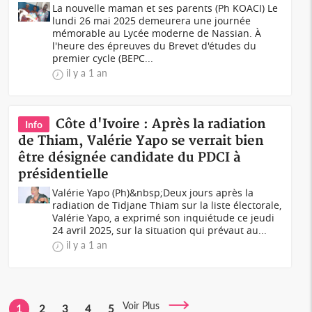
La nouvelle maman et ses parents (Ph KOACI) Le
lundi 26 mai 2025 demeurera une journée
mémorable au Lycée moderne de Nassian. À
l'heure des épreuves du Brevet d'études du
premier cycle (BEPC...
il y a 1 an
Côte d'Ivoire : Après la radiation
Info
de Thiam, Valérie Yapo se verrait bien
être désignée candidate du PDCI à
présidentielle
Valérie Yapo (Ph)&nbsp;Deux jours après la
radiation de Tidjane Thiam sur la liste électorale,
Valérie Yapo, a exprimé son inquiétude ce jeudi
24 avril 2025, sur la situation qui prévaut au...
il y a 1 an
Voir Plus
1
2
3
4
5