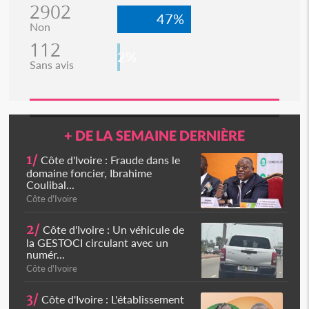
2902
47%
Non
112
2%
Sans avis
+ DE LA SEMAINE DERNIÈRE
1/
Côte d'Ivoire : Fraude dans le
domaine foncier, Ibrahime
Coulibal...
Côte d'Ivoire
2/
Côte d'Ivoire : Un véhicule de
la GESTOCI circulant avec un
numér...
Côte d'Ivoire
3/
Côte d'Ivoire : L'établissement