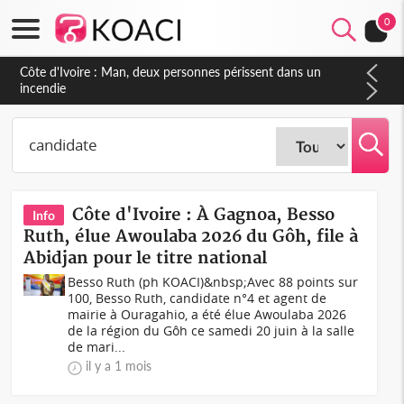
0
Côte d'Ivoire : Séileu, la célébration de la fête nationale
transformée en vaste campagne contre les produits
dépigmentants dangereux
Côte d'Ivoire : À Gagnoa, Besso
Info
Ruth, élue Awoulaba 2026 du Gôh, file à
Abidjan pour le titre national
Besso Ruth (ph KOACI)&nbsp;Avec 88 points sur
100, Besso Ruth, candidate n°4 et agent de
mairie à Ouragahio, a été élue Awoulaba 2026
de la région du Gôh ce samedi 20 juin à la salle
de mari...
il y a 1 mois