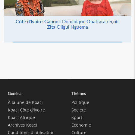
Côte d'Ivoire-Gabon : Dominique Ouattara reçoit
Zita Oligui Nguema
Général
Thèmes
A la une de Koaci
Politique
Koaci Côte d'Ivoire
Société
Koaci Afrique
Sport
Archives Koaci
Economie
Conditions d'utilisation
Culture