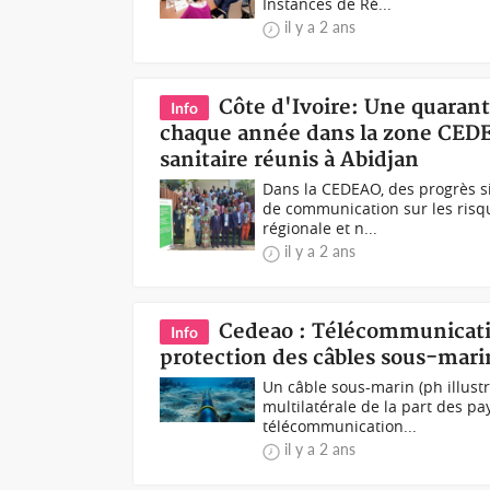
Instances de Ré...
il y a 2 ans
Côte d'Ivoire: Une quaran
Info
chaque année dans la zone CEDE
sanitaire réunis à Abidjan
Dans la CEDEAO, des progrès sig
de communication sur les risq
régionale et n...
il y a 2 ans
Cedeao : Télécommunicatio
Info
protection des câbles sous-mari
Un câble sous-marin (ph illust
multilatérale de la part des pa
télécommunication...
il y a 2 ans