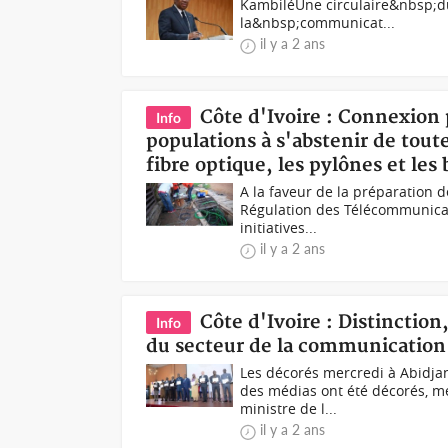
KambiléUne circulaire&nbsp;du 
la&nbsp;communicat...
il y a 2 ans
Côte d'Ivoire : Connexion 
Info
populations à s'abstenir de toute
fibre optique, les pylônes et les 
A la faveur de la préparation d
Régulation des Télécommunicati
initiatives...
il y a 2 ans
Côte d'Ivoire : Distinction
Info
du secteur de la communication
Les décorés mercredi à Abidja
des médias ont été décorés, me
ministre de l...
il y a 2 ans