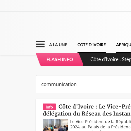
A LA UNE
COTE D'IVOIRE
AFRIQ
Mali : Les FAMa ac
FLASH INFO
Côte d'Ivoire : Le Vice-P
Info
délégation du Réseau des Insta
Le Vice-Président de la Républ
2024, au Palais de la Présiden