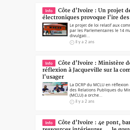
Côte d'Ivoire : Un projet 
Info
électroniques provoque l'ire des
Le projet de loi relatif aux 
par les Parlementaires le 14 m
divulgati...
il y a 2 ans
Côte d'Ivoire : Ministère 
Info
réflexion à Jacqueville sur la c
l'usager
La DCRP du MCLU en réflexion à
des Relations Publiques du Min
(MCLU) a orche...
il y a 2 ans
Côte d'Ivoire : 4e pont, b
Info
ressources intérieures..., le go