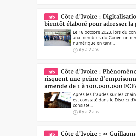
Côte d'Ivoire : Digitalisa
Info
bientôt élaboré pour adresser la
Le 18 octobre 2023, lors du con
aux membres du Gouvernement 
numérique en tant...
il y a 2 ans
Côte d'Ivoire : Phénomèn
Info
risquent une peine d'emprisonn
amende de 1 à 100.000.000 FCF
Après les fraudes sur les chaîn
est constaté dans le District d
consiste...
il y a 2 ans
Côte d'Ivoire : « Guillaum
Info