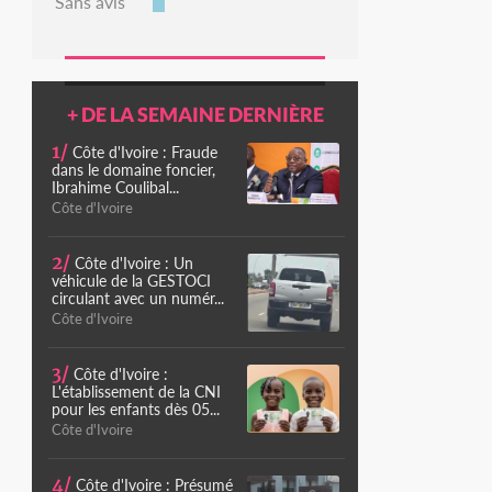
Sans avis
+ DE LA SEMAINE DERNIÈRE
1/
Côte d'Ivoire : Fraude
dans le domaine foncier,
Ibrahime Coulibal...
Côte d'Ivoire
2/
Côte d'Ivoire : Un
véhicule de la GESTOCI
circulant avec un numér...
Côte d'Ivoire
3/
Côte d'Ivoire :
L'établissement de la CNI
pour les enfants dès 05...
Côte d'Ivoire
4/
Côte d'Ivoire : Présumé