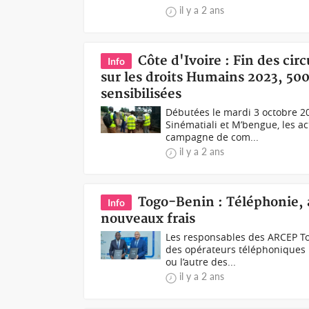
il y a 2 ans
Côte d'Ivoire : Fin des ci
Info
sur les droits Humains 2023, 50
sensibilisées
Débutées le mardi 3 octobre 202
Sinématiali et M’bengue, les act
campagne de com...
il y a 2 ans
Togo-Benin : Téléphonie, a
Info
nouveaux frais
Les responsables des ARCEP To
des opérateurs téléphoniques 
ou l’autre des...
il y a 2 ans