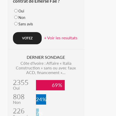
contrat de Emerse Faé ?
Oui
Non
Sans avis
+ Voir les resultats
DERNIER SONDAGE
Côte d'Ivoire : Affaire « Italia
Construction » sans ou avec faux
ACD, financement «...
2355
69%
Oui
808
24%
Non
226
7%