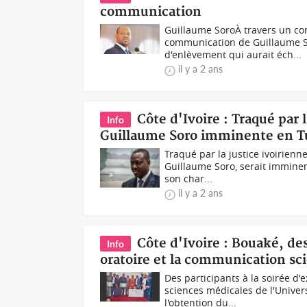
communication
Guillaume SoroÀ travers un c
communication de Guillaume Sor
d'enlèvement qui aurait éch...
il y a 2 ans
Côte d'Ivoire : Traqué par 
Info
Guillaume Soro imminente en Tu
Traqué par la justice ivoirienne
Guillaume Soro, serait imminen
son char...
il y a 2 ans
Côte d'Ivoire : Bouaké, des
Info
oratoire et la communication sci
Des participants à la soirée d
sciences médicales de l'Univer
l'obtention du...