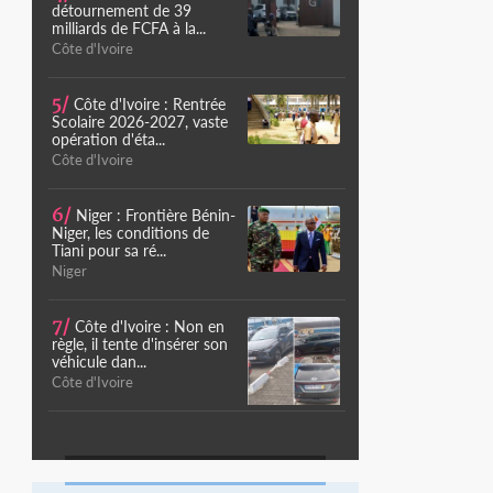
détournement de 39
milliards de FCFA à la...
Côte d'Ivoire
5/
Côte d'Ivoire : Rentrée
Scolaire 2026-2027, vaste
opération d'éta...
Côte d'Ivoire
6/
Niger : Frontière Bénin-
Niger, les conditions de
Tiani pour sa ré...
Niger
7/
Côte d'Ivoire : Non en
règle, il tente d'insérer son
véhicule dan...
Côte d'Ivoire