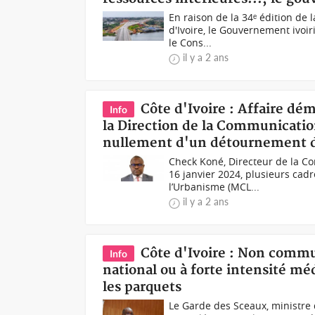
En raison de la 34ᵉ édition de 
d'Ivoire, le Gouvernement ivoir
le Cons...
il y a 2 ans
Côte d'Ivoire : Affaire d
Info
la Direction de la Communication
nullement d'un détournement 
Check Koné, Directeur de la C
16 janvier 2024, plusieurs cad
l’Urbanisme (MCL...
il y a 2 ans
Côte d'Ivoire : Non commun
Info
national ou à forte intensité méd
les parquets
Le Garde des Sceaux, ministre 