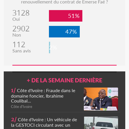
renouvellement du contrat de Emerse Faé ?
3128
51%
Oui
2902
47%
Non
112
2%
Sans avis
+ DE LA SEMAINE DERNIÈRE
1/
Côte d'Ivoire : Fraude dans le
domaine foncier, Ibrahime
Coulibal...
Côte d'Ivoire
2/
Côte d'Ivoire : Un véhicule de
la GESTOCI circulant avec un