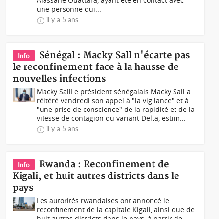
Alassane Ouattara, ayant été en contact avec
une personne qui...
il y a 5 ans
Sénégal : Macky Sall n'écarte pas
Info
le reconfinement face à la hausse de
nouvelles infections
Macky SallLe président sénégalais Macky Sall a
réitéré vendredi son appel à "la vigilance" et à
"une prise de conscience" de la rapidité et de la
vitesse de contagion du variant Delta, estim...
il y a 5 ans
Rwanda : Reconfinement de
Info
Kigali, et huit autres districts dans le
pays
Les autorités rwandaises ont annoncé le
reconfinement de la capitale Kigali, ainsi que de
huit autres districts dans le pays, à partir de