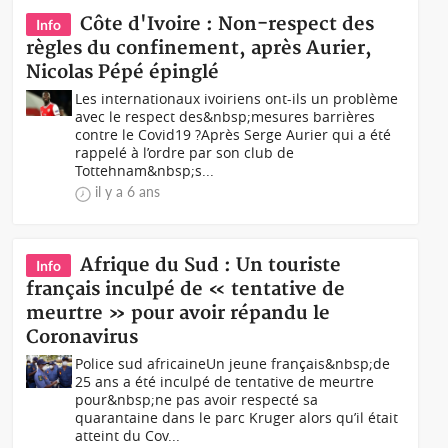
Côte d'Ivoire : Non-respect des
Info
règles du confinement, après Aurier,
Nicolas Pépé épinglé
Les internationaux ivoiriens ont-ils un problème
avec le respect des&nbsp;mesures barrières
contre le Covid19 ?Après Serge Aurier qui a été
rappelé à l’ordre par son club de
Tottehnam&nbsp;s...
il y a 6 ans
Afrique du Sud : Un touriste
Info
français inculpé de « tentative de
meurtre » pour avoir répandu le
Coronavirus
Police sud africaineUn jeune français&nbsp;de
25 ans a été inculpé de tentative de meurtre
pour&nbsp;ne pas avoir respecté sa
quarantaine dans le parc Kruger alors qu’il était
atteint du Cov...