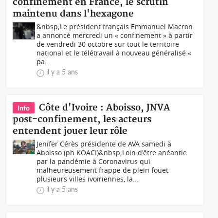
confinement en France, le scrutin
maintenu dans l'hexagone
&nbsp;Le président français Emmanuel Macron
a annoncé mercredi un « confinement » à partir
de vendredi 30 octobre sur tout le territoire
national et le télétravail à nouveau généralisé «
pa...
il y a 5 ans
Côte d'Ivoire : Aboisso, JNVA
Info
post-confinement, les acteurs
entendent jouer leur rôle
Jenifer Cérès présidente de AVA samedi à
Aboisso (ph KOACI)&nbsp;Loin d'être anéantie
par la pandémie à Coronavirus qui
malheureusement frappe de plein fouet
plusieurs villes ivoiriennes, la...
il y a 5 ans