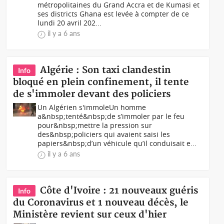
métropolitaines du Grand Accra et de Kumasi et
ses districts Ghana est levée à compter de ce
lundi 20 avril 202...
il y a 6 ans
Algérie : Son taxi clandestin
Info
bloqué en plein confinement, il tente
de s'immoler devant des policiers
Un Algérien s'immoleUn homme
a&nbsp;tenté&nbsp;de s’immoler par le feu
pour&nbsp;mettre la pression sur
des&nbsp;policiers qui avaient saisi les
papiers&nbsp;d’un véhicule qu’il conduisait e...
il y a 6 ans
Côte d'Ivoire : 21 nouveaux guéris
Info
du Coronavirus et 1 nouveau décès, le
Ministère revient sur ceux d'hier