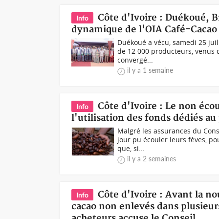
Côte d'Ivoire : Duékoué, 
Info
dynamique de l'OIA Café-Cacao 
Duékoué a vécu, samedi 25 juill
de 12 000 producteurs, venus de
convergé...
il y a 1 semaine
Côte d'Ivoire : Le non éco
Info
l'utilisation des fonds dédiés 
Malgré les assurances du Conse
jour pu écouler leurs fèves, p
que, si...
il y a 2 semaines
Côte d'Ivoire : Avant la n
Info
cacao non enlevés dans plusieurs 
acheteurs accuse le Conseil