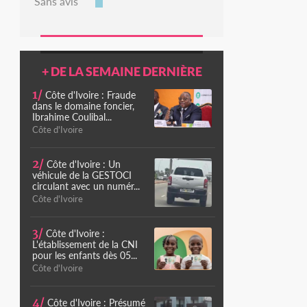
Sans avis
+ DE LA SEMAINE DERNIÈRE
1/
Côte d'Ivoire : Fraude
dans le domaine foncier,
Ibrahime Coulibal...
Côte d'Ivoire
2/
Côte d'Ivoire : Un
véhicule de la GESTOCI
circulant avec un numér...
Côte d'Ivoire
3/
Côte d'Ivoire :
L'établissement de la CNI
pour les enfants dès 05...
Côte d'Ivoire
4/
Côte d'Ivoire : Présumé