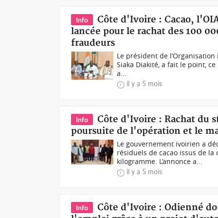
Côte d'Ivoire : Cacao, l'OI
Info
lancée pour le rachat des 100 00
fraudeurs
Le président de l’Organisation i
Siaka Diakité, a fait le point, 
a...
il y a 5 mois
Côte d'Ivoire : Rachat du s
Info
poursuite de l'opération et le m
Le gouvernement ivoirien a dé
résiduels de cacao issus de la
kilogramme. L’annonce a...
il y a 5 mois
Côte d'Ivoire : Odienné d
Info