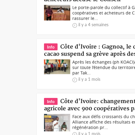
Le porte-parole du collectif à
coopératives et acheteurs de Cô
rassurer le...
il y a 4 semaines
Côte d'Ivoire : Gagnoa, le 
Info
cacao suspend sa grève après de
Après les échanges (ph KOACI)&
sur toute l’étendue du territoi
par Tak...
il y a 1 mois
Côte d'Ivoire: changement 
Info
agricole avec 900 coopératives 
Face aux défis croissants du c
Alliance affiche des résultats 
régénération pr...
il y a 1 mois