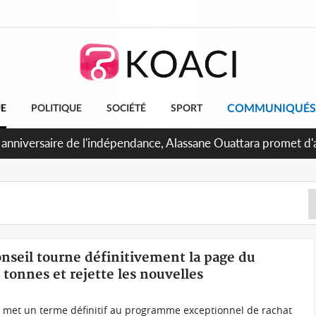
COMMUNIQUÉS
UE
POLITIQUE
SOCIÉTÉ
SPORT
 Abidjan, Amadou Oury Bah admire le modèle ivoirien et veut s'
e la Guinée
Conseil tourne définitivement la page du
tonnes et rejette les nouvelles
) met un terme définitif au programme exceptionnel de rachat