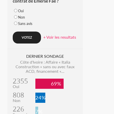
contrat de Emerse Faé ?
Oui
Non
Sans avis
+ Voir les resultats
DERNIER SONDAGE
Côte d'Ivoire : Affaire « Italia
Construction » sans ou avec faux
ACD, financement «...
2355
69%
Oui
808
24%
Non
226
7%