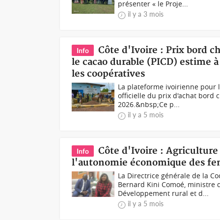
présenter « le Proje...
il y a 3 mois
Côte d'Ivoire : Prix bord 
Info
le cacao durable (PICD) estime à
les coopératives
La plateforme ivoirienne pour 
officielle du prix d'achat bor
2026.&nbsp;Ce p...
il y a 5 mois
Côte d'Ivoire : Agricultur
Info
l'autonomie économique des fe
La Directrice générale de la C
Bernard Kini Comoé, ministre d
Développement rural et d...
il y a 5 mois