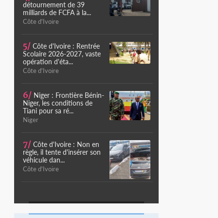
détournement de 39
milliards de FCFA à la...
Côte d'Ivoire
5/
Côte d'Ivoire : Rentrée
Scolaire 2026-2027, vaste
opération d'éta...
Côte d'Ivoire
6/
Niger : Frontière Bénin-
Niger, les conditions de
Tiani pour sa ré...
Niger
7/
Côte d'Ivoire : Non en
règle, il tente d'insérer son
véhicule dan...
Côte d'Ivoire