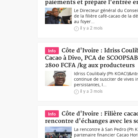
paiements et prépare l'entrée e
Le Directeur général du Consei
de la filière café-cacao de la
au foyer...
il y a 2 mois
Côte d'Ivoire : Idriss Cou
Info
Cacao à Divo, PCA de SCOOPSAB
2800 FCFA /kg aux producteurs
Idriss Coulibaly (Ph KOACI)&nb
continue de susciter de vives i
persistantes, I...
il y a 3 mois
Côte d'Ivoire : Filière cac
Info
rencontre d'échanges avec les s
La rencontre à San Pedro (Ph 
partenaire financier Cacao Ho