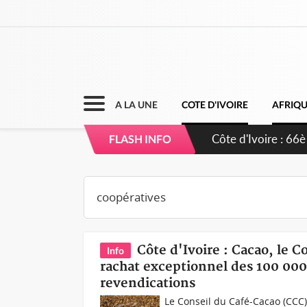
A LA UNE
COTE D'IVOIRE
AFRIQ
Côte d'Ivoire : À
FLASH INFO
développement d
Côte d'Ivoire : Cacao, le 
Info
rachat exceptionnel des 100 000 
revendications
Le Conseil du Café-Cacao (CCC