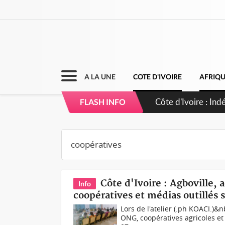
A LA UNE
COTE D'IVOIRE
AFRIQ
Sierra Leone : Un
FLASH INFO
d'avance
Côte d'Ivoire : Agboville, 
Info
coopératives et médias outillés
Lors de l'atelier (.ph KOACI.)&
ONG, coopératives agricoles et