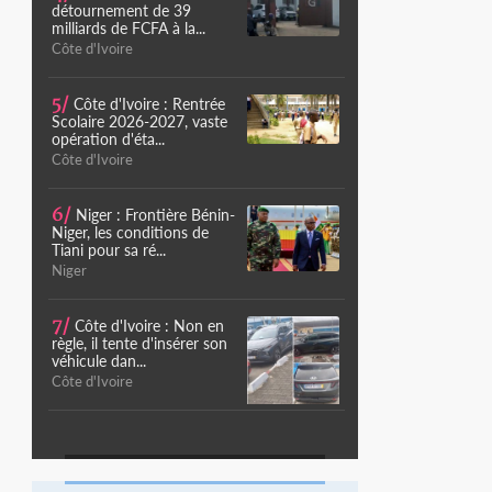
détournement de 39
milliards de FCFA à la...
Côte d'Ivoire
5/
Côte d'Ivoire : Rentrée
Scolaire 2026-2027, vaste
opération d'éta...
Côte d'Ivoire
6/
Niger : Frontière Bénin-
Niger, les conditions de
Tiani pour sa ré...
Niger
7/
Côte d'Ivoire : Non en
règle, il tente d'insérer son
véhicule dan...
Côte d'Ivoire