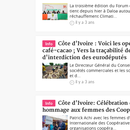
La troisième édition du Forum 
tient depuis hier à Daloa autou
réchauffement Climati...
il y a 3 ans
Côte d'Ivoire : Voici les o
Info
café-cacao ; Vers la traçabilité 
d'interdiction des eurodéputés
Le Directeur Général du Consei
sociétés commerciales et les s
et d...
il y a 3 ans
Côte d'Ivoire: Célébration
Info
hommage aux femmes des Coopé
Patrick Achi avec les femmes d
Internationale des Coopérative
organisations coopéra...