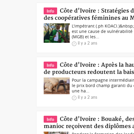
Côte d'Ivoire : Stratégies
Info
des coopératives féminines au 
L'impétrant (.ph KOACI.)&nbsp
est une cause de vulnérabilit
(MGB) et les...
il y a 2 ans
Côte d'Ivoire : Après la ha
Info
de producteurs redoutent la bai
Pour la campagne intermédiaire 
le prix bord champ garanti du 
une ha...
il y a 2 ans
Côte d'Ivoire : Bouaké, de
Info
manioc reçoivent des diplômes 