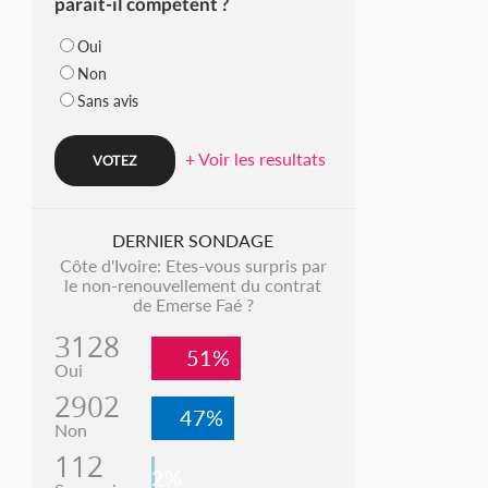
parait-il compétent ?
Oui
Non
Sans avis
+ Voir les resultats
DERNIER SONDAGE
Côte d'Ivoire: Etes-vous surpris par
le non-renouvellement du contrat
de Emerse Faé ?
3128
51%
Oui
2902
47%
Non
112
2%