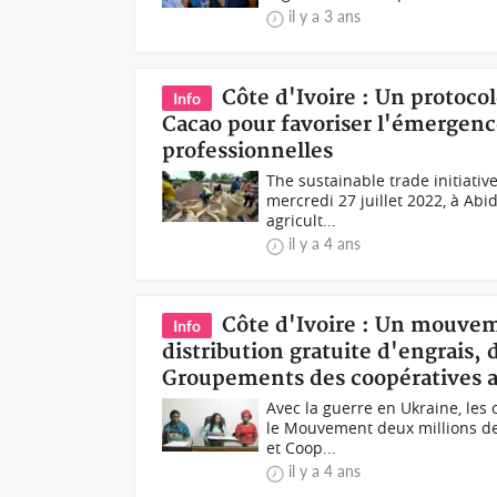
il y a 3 ans
Côte d'Ivoire : Un protocol
Info
Cacao pour favoriser l'émergence
professionnelles
The sustainable trade initiative
mercredi 27 juillet 2022, à Abi
agricult...
il y a 4 ans
Côte d'Ivoire : Un mouve
Info
distribution gratuite d'engrais,
Groupements des coopératives a
Avec la guerre en Ukraine, les 
le Mouvement deux millions d
et Coop...
il y a 4 ans