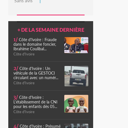
Sans avis
+ DE LA SEMAINE DERNIÈRE
1/
Côte d'Ivoire : Fraude
dans le domaine foncier,
Ibrahime Coulibal...
Côte d'Ivoire
2/
Côte d'Ivoire : Un
véhicule de la GESTOCI
circulant avec un numér...
Côte d'Ivoire
3/
Côte d'Ivoire :
L'établissement de la CNI
pour les enfants dès 05...
Côte d'Ivoire
4/
Côte d'Ivoire : Présumé