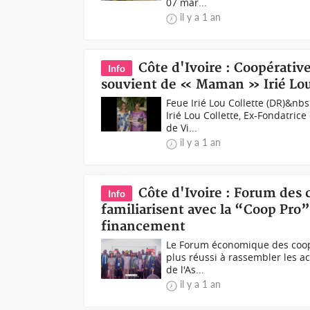
07 mar...
il y a 1 an
Côte d'Ivoire : Coopérative
Info
souvient de « Maman » Irié Lou
Feue Irié Lou Collette (DR)&nb
Irié Lou Collette, Ex-Fondatric
de Vi...
il y a 1 an
Côte d'Ivoire : Forum des c
Info
familiarisent avec la “Coop Pro”
financement
Le Forum économique des coopér
plus réussi à rassembler les ac
de l'As...
il y a 1 an