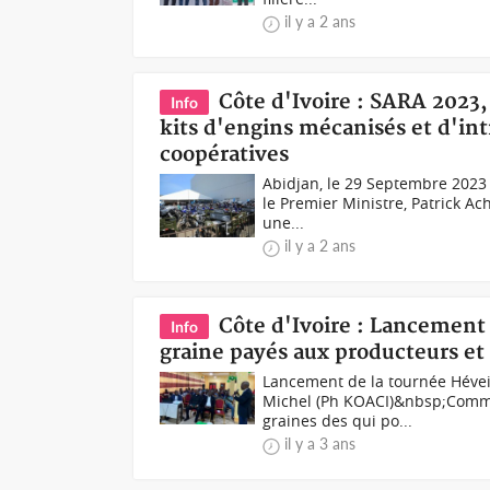
il y a 2 ans
Côte d'Ivoire : SARA 2023,
Info
kits d'engins mécanisés et d'int
coopératives
Abidjan, le 29 Septembre 2023
le Premier Ministre, Patrick Ach
une...
il y a 2 ans
Côte d'Ivoire : Lancement 
Info
graine payés aux producteurs et
Lancement de la tournée Héveic
Michel (Ph KOACI)&nbsp;Comme
graines des qui po...
il y a 3 ans