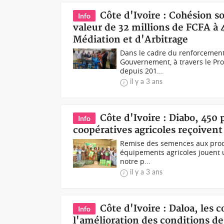
Côte d'Ivoire : Cohésion 
Info
valeur de 32 millions de FCFA à 
Médiation et d'Arbitrage
Dans le cadre du renforcement d
Gouvernement, à travers le Pr
depuis 201...
il y a 3 ans
Côte d'Ivoire : Diabo, 450 
Info
coopératives agricoles reçoiven
Remise des semences aux produc
équipements agricoles jouent u
notre p...
il y a 3 ans
Côte d'Ivoire : Daloa, les 
Info
l'amélioration des conditions de 