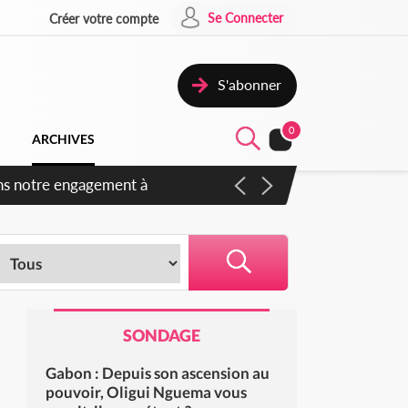
Se Connecter
Créer votre compte
S'abonner
0
ARCHIVES
s des amendements, un exclu
SONDAGE
Gabon : Depuis son ascension au
pouvoir, Oligui Nguema vous