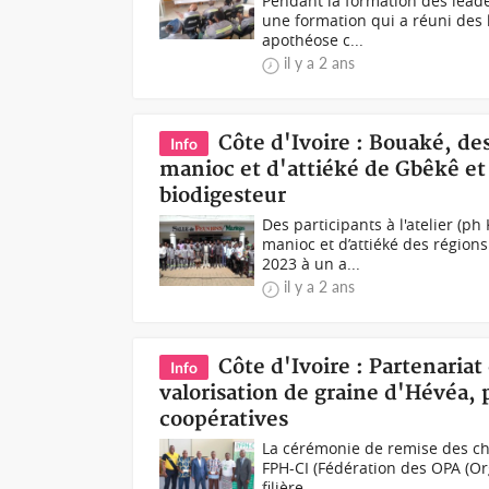
Pendant la formation des lead
une formation qui a réuni des
apothéose c...
il y a 2 ans
Côte d'Ivoire : Bouaké, de
Info
manioc et d'attiéké de Gbêkê et 
biodigesteur
Des participants à l'atelier (
manioc et d’attiéké des régions
2023 à un a...
il y a 2 ans
Côte d'Ivoire : Partenariat
Info
valorisation de graine d'Hévéa,
coopératives
La cérémonie de remise des chè
FPH-CI (Fédération des OPA (Or
filière...