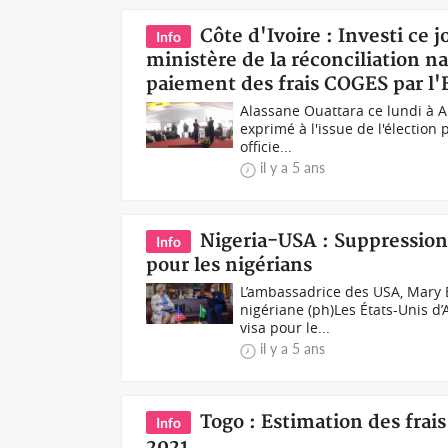
Côte d'Ivoire : Investi ce 
Info
ministère de la réconciliation na
paiement des frais COGES par l'Et
Alassane Ouattara ce lundi à 
exprimé à l'issue de l'élection
officie...
il y a 5 ans
Nigeria-USA : Suppression 
Info
pour les nigérians
L’ambassadrice des USA, Mary B
nigériane (ph)Les États-Unis d’
visa pour le...
il y a 5 ans
Togo : Estimation des frai
Info
2021