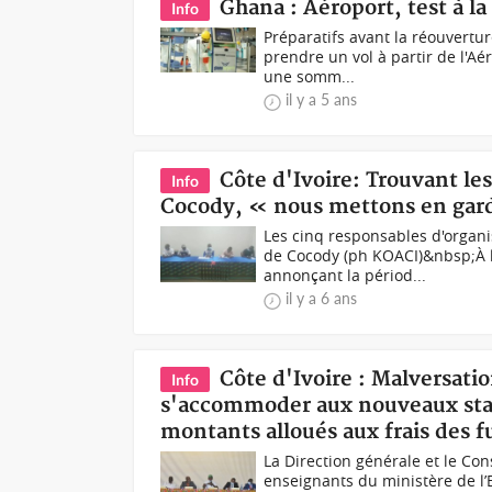
Ghana : Aéroport, test à la 
Info
Préparatifs avant la réouvertu
prendre un vol à partir de l'Aé
une somm...
il y a 5 ans
Côte d'Ivoire: Trouvant les
Info
Cocody, « nous mettons en garde
Les cinq responsables d'organi
de Cocody (ph KOACI)&nbsp;À l
annonçant la périod...
il y a 6 ans
Côte d'Ivoire : Malversat
Info
s'accommoder aux nouveaux stan
montants alloués aux frais des f
La Direction générale et le Con
enseignants du ministère de l’