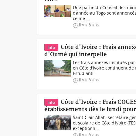
Une partie du Conseil des minis
d’année au Togo sont annoncés 
ce me...
il y a 5 ans
Côte d'Ivoire : Frais anne
Info
d'Oumé qui interpelle
Les frais annexes institués pa
en Côte d’Ivoire continuent de
Estudianti...
il y a 5 ans
Côte d'Ivoire : Frais COGES
Info
établissements dès le lundi pour 
Saint-Clair Allah, secrétaire g
et scolaire de Côte d’Ivoire (FES
exceptionn...
il y a 5 ans