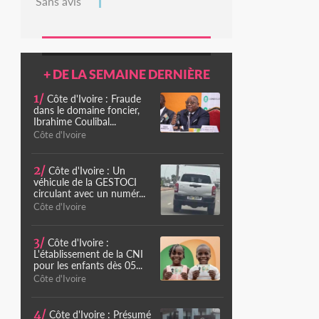
Sans avis
+ DE LA SEMAINE DERNIÈRE
1/
Côte d'Ivoire : Fraude
dans le domaine foncier,
Ibrahime Coulibal...
Côte d'Ivoire
2/
Côte d'Ivoire : Un
véhicule de la GESTOCI
circulant avec un numér...
Côte d'Ivoire
3/
Côte d'Ivoire :
L'établissement de la CNI
pour les enfants dès 05...
Côte d'Ivoire
4/
Côte d'Ivoire : Présumé