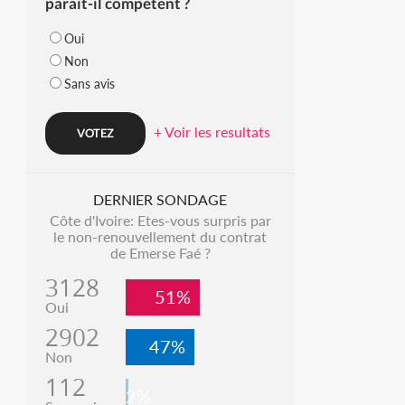
parait-il compétent ?
Oui
Non
Sans avis
+ Voir les resultats
DERNIER SONDAGE
Côte d'Ivoire: Etes-vous surpris par
le non-renouvellement du contrat
de Emerse Faé ?
3128
51%
Oui
2902
47%
Non
112
2%