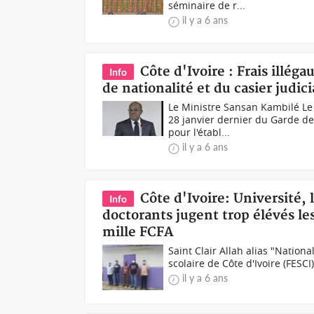
séminaire de r...
il y a 6 ans
Côte d'Ivoire : Frais illéga
Info
de nationalité et du casier judi
Le Ministre Sansan Kambilé Le
28 janvier dernier du Garde de
pour l'établ...
il y a 6 ans
Côte d'Ivoire: Université, 
Info
doctorants jugent trop élévés les
mille FCFA
Saint Clair Allah alias "Nation
scolaire de Côte d'Ivoire (FESC
il y a 6 ans