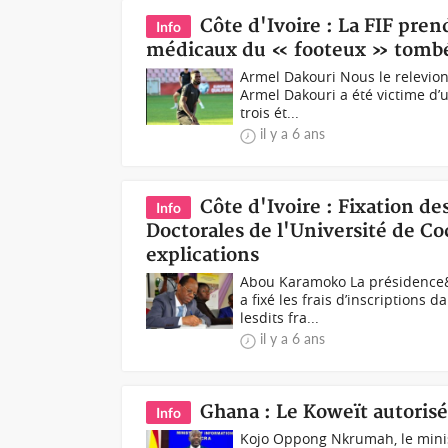
Côte d'Ivoire : La FIF pren
Info
médicaux du « footeux » tombé 
Armel Dakouri Nous le relevion
Armel Dakouri a été victime d
trois ét...
il y a 6 ans
Côte d'Ivoire : Fixation des
Info
Doctorales de l'Université de Co
explications
Abou Karamoko La présidence&
a fixé les frais d’inscriptions
lesdits fra...
il y a 6 ans
Ghana : Le Koweït autorisé
Info
Kojo Oppong Nkrumah, le minist