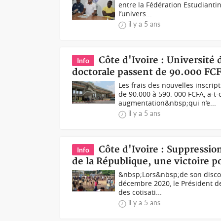
entre la Fédération Estudiantin
l’univers...
il y a 5 ans
Côte d'Ivoire : Université d
Info
doctorale passent de 90.000 FCF
Les frais des nouvelles inscrip
de 90.000 à 590. 000 FCFA, a-t
augmentation&nbsp;qui n’e...
il y a 5 ans
Côte d'Ivoire : Suppression
Info
de la République, une victoire po
&nbsp;Lors&nbsp;de son discours
décembre 2020, le Président de
des cotisati...
il y a 5 ans