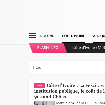
A LA UNE
COTE D'IVOIRE
AFRIQ
Côte d'Ivoire : 
FLASH INFO
Côte d'Ivoire : La Fesci : 
Info
institution publique, le coût de 
90.000f CFA »
Makélélé SG de la FESCI au cou