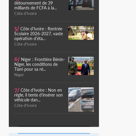
détournement de 39
milliards de FCFA à la...
Côte d'Ivoire
5/
Côte d'Ivoire : Rentrée
Scolaire 2026-2027, vaste
opération d'éta...
Côte d'Ivoire
6/
Niger : Frontière Bénin-
Niger, les conditions de
Tiani pour sa ré...
Niger
7/
Côte d'Ivoire : Non en
règle, il tente d'insérer son
véhicule dan...
Côte d'Ivoire