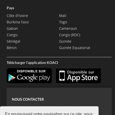
Pays
Côte d'Ivoire
Mali
Burkina Faso
Togo
Gabon
Cameroun
Congo
Congo (RDC)
Sénégal
Guinée
Bénin
Guinée Equatorial
Télécharger l'application KOACI
NOUS CONTACTER
contact@koaci.com
En poursuivant votre navigation sur ce site, vous