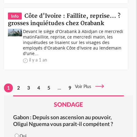
Côte d'Ivoire : Faillite, reprise... ?
Info
grosses inquiétudes chez Orabank
Devant le siège d'Orabank à Abidjan ce mercredi
matinFaillite, reprise, ce mercredi matin, les
inquiétudes se lisaient sur les visages des
employés d'Orabank Côte d'Ivoire au lendemain
d'une...
il y a 1 an
Voir Plus
1
2
3
4
5
...
9
SONDAGE
Gabon : Depuis son ascension au pouvoir,
Oligui Nguema vous parait-il compétent ?
Oui