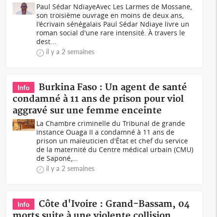
Paul Sédar NdiayeAvec Les Larmes de Mossane,
son troisième ouvrage en moins de deux ans,
l'écrivain sénégalais Paul Sédar Ndiaye livre un
roman social d'une rare intensité. À travers le
dest...
il y a 2 semaines
Burkina Faso : Un agent de santé
Info
condamné à 11 ans de prison pour viol
aggravé sur une femme enceinte
La Chambre criminelle du Tribunal de grande
instance Ouaga II a condamné à 11 ans de
prison un maïeuticien d'État et chef du service
de la maternité du Centre médical urbain (CMU)
de Saponé,...
il y a 2 semaines
Côte d'Ivoire : Grand-Bassam, 04
Info
morts suite à une violente collision