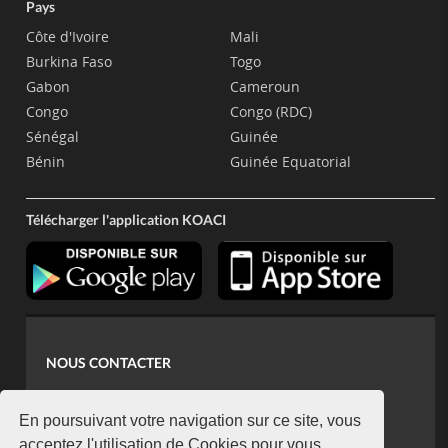
Pays
Côte d'Ivoire
Mali
Burkina Faso
Togo
Gabon
Cameroun
Congo
Congo (RDC)
Sénégal
Guinée
Bénin
Guinée Equatorial
Télécharger l'application KOACI
NOUS CONTACTER
contact@koaci.com
koaci@yahoo.fr
En poursuivant votre navigation sur ce site, vous
acceptez l'utilisation de Cookies pour vous