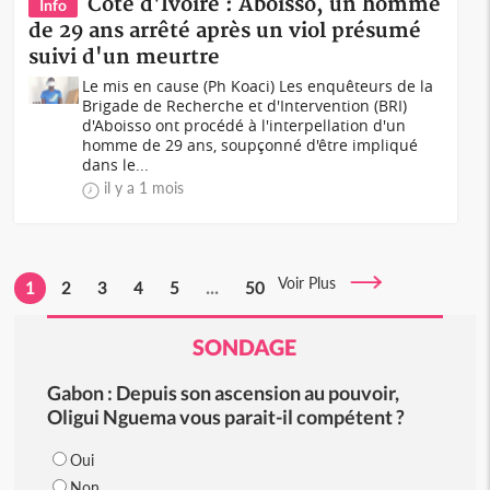
Côte d'Ivoire : Aboisso, un homme
Info
de 29 ans arrêté après un viol présumé
suivi d'un meurtre
Le mis en cause (Ph Koaci) Les enquêteurs de la
Brigade de Recherche et d'Intervention (BRI)
d'Aboisso ont procédé à l'interpellation d'un
homme de 29 ans, soupçonné d'être impliqué
dans le...
il y a 1 mois
Voir Plus
1
2
3
4
5
...
50
SONDAGE
Gabon : Depuis son ascension au pouvoir,
Oligui Nguema vous parait-il compétent ?
Oui
Non