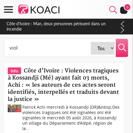
0
Côte d'Ivoire : Séileu, la célébration de la fête nationale
transformée en vaste campagne contre les produits
dépigmentants dangereux
Côte d'Ivoire : Violences tragiques
Info
à Kossandji (Mé) ayant fait 03 morts,
Achi : « les auteurs de ces actes seront
identifiés, interpellés et traduits devant
la justice »
Patrick Achi mercredi à Kossandji (DR)&nbsp;Des
violences tragiques ont été signalées ont été
signalées le mercredi 05 août 2026, à Kossandji
un village du Département d’Alépé, région de
la...