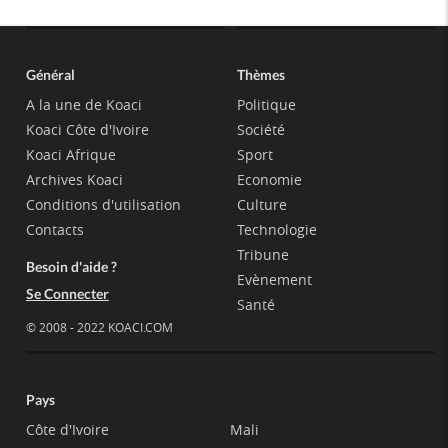
Erythrée
Ethiopie
Général
Thèmes
Gambie
A la une de Koaci
Politique
Koaci Côte d'Ivoire
Société
Ghana
Koaci Afrique
Sport
Archives Koaci
Economie
Guinée
Conditions d'utilisation
Culture
Contacts
Technologie
Guinée Bissau
Tribune
Besoin d'aide ?
Guinnée Equator...
Evènement
Se Connecter
Santé
Kenya
© 2008 - 2022 KOACI.COM
Lesotho
Libéria
Pays
Madagascar
Côte d'Ivoire
Mali