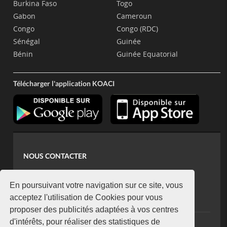
Burkina Faso
Togo
Malawi
Gabon
Cameroun
Mali
Congo
Congo (RDC)
Sénégal
Guinée
Mauritanie
Bénin
Guinée Equatorial
Mozambique
Télécharger l'application KOACI
Namibie
Niger
Nigeria
Ouganda
NOUS CONTACTER
Rwanda
contact@koaci.com
koaci@yahoo.fr
En poursuivant votre navigation sur ce site, vous
Sao Tomé
+225 07 08 85 52 93
acceptez l'utilisation de Cookies pour vous
Sierra Leone
proposer des publicités adaptées à vos centres
d'intérêts, pour réaliser des statistiques de
Somalie