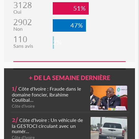
3128
51%
Oui
2902
47%
Non
110
2%
Sans avis
+ DE LA SEMAINE DERNIÈRE
1/
Côte d'Ivoire : Fraude dans le
domaine foncier, Ibrahime
Coulibal...
Côte d'Ivoire
2/
Côte d'Ivoire : Un véhicule de
la GESTOCI circulant avec un
numér...
Côte d'Ivoire