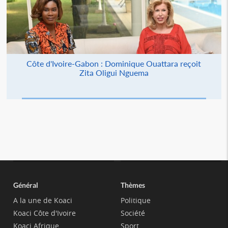
Côte d'Ivoire-Gabon : Dominique Ouattara reçoit
Zita Oligui Nguema
Général
Thèmes
A la une de Koaci
Politique
Koaci Côte d'Ivoire
Société
Koaci Afrique
Sport