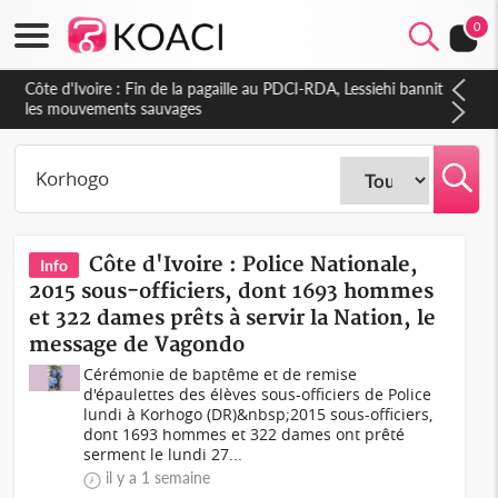
0
Côte d'Ivoire : Fin de la pagaille au PDCI-RDA, Lessiehi bannit
les mouvements sauvages
Côte d'Ivoire : Police Nationale,
Info
2015 sous-officiers, dont 1693 hommes
et 322 dames prêts à servir la Nation, le
message de Vagondo
Cérémonie de baptême et de remise
d'épaulettes des élèves sous-officiers de Police
lundi à Korhogo (DR)&nbsp;2015 sous-officiers,
dont 1693 hommes et 322 dames ont prêté
serment le lundi 27...
il y a 1 semaine