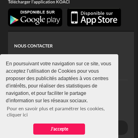
Télécharger l'application KOACI
NOUS CONTACTER
contact@koaci.com
koaci@yahoo.fr
En poursuivant votre navigation sur ce site, vous
+225 07 08 85 52 93
acceptez l'utilisation de Cookies pour vous
proposer des publicités adaptées à vos centres
d'intérêts, pour réaliser des statistiques de
NEWSLETTER
navigation, et pour faciliter le partage
Restez connecté via notre newsletter
d'information sur les réseaux sociaux.
S'abonner
Pour en savoir plus et paramétrer les cookies,
Se désabonner
cliquer ici
J'accepte