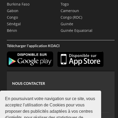
Burkina Faso
Togo
Gabon
Cameroun
Congo
Congo (RDC)
Sénégal
Guinée
Bénin
Guinée Equatorial
Télécharger l'application KOACI
NOUS CONTACTER
contact@koaci.com
koaci@yahoo.fr
En poursuivant votre navigation sur ce site, vous
+225 07 08 85 52 93
acceptez l'utilisation de Cookies pour vous
proposer des publicités adaptées à vos centres
d'intérêts, pour réaliser des statistiques de