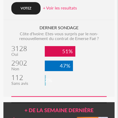
+ Voir les resultats
DERNIER SONDAGE
Côte d'Ivoire: Etes-vous surpris par le non-
renouvellement du contrat de Emerse Faé ?
3128
51%
Oui
2902
47%
Non
112
2%
Sans avis
+ DE LA SEMAINE DERNIÈRE