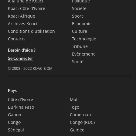
A la une de Koaci
Politique
Koaci Côte d'Ivoire
Société
Koaci Afrique
Sport
Archives Koaci
Economie
Conditions d'utilisation
Culture
Contacts
Technologie
Tribune
Besoin d'aide ?
Evènement
Se Connecter
Santé
© 2008 - 2022 KOACI.COM
Pays
Côte d'Ivoire
Mali
Burkina Faso
Togo
Gabon
Cameroun
Congo
Congo (RDC)
Sénégal
Guinée