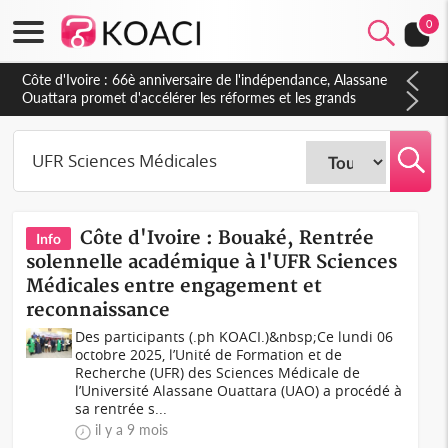
0
Côte d'Ivoire : 66è anniversaire de l'indépendance, Alassane
Ouattara promet d'accélérer les réformes et les grands
investissements pour une nation plus forte et plus prospère
Côte d'Ivoire : Bouaké, Rentrée
Info
solennelle académique à l'UFR Sciences
Médicales entre engagement et
reconnaissance
Des participants (.ph KOACI.)&nbsp;Ce lundi 06
octobre 2025, l’Unité de Formation et de
Recherche (UFR) des Sciences Médicale de
l’Université Alassane Ouattara (UAO) a procédé à
sa rentrée s...
il y a 9 mois