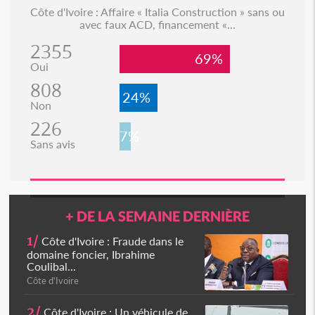
Côte d'Ivoire : Affaire « Italia Construction » sans ou
avec faux ACD, financement «...
2355
69%
Oui
808
24%
Non
226
7%
Sans avis
+ DE LA SEMAINE DERNIÈRE
1/
Côte d'Ivoire : Fraude dans le
domaine foncier, Ibrahime
Coulibal...
Côte d'Ivoire
2/
Côte d'Ivoire : Un véhicule de