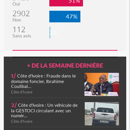
51%
Oui
2902
47%
Non
112
2%
Sans avis
+ DE LA SEMAINE DERNIÈRE
1/
Côte d'Ivoire : Fraude dans le
domaine foncier, Ibrahime
Coulibal...
Côte d'Ivoire
2/
Côte d'Ivoire : Un véhicule de
la GESTOCI circulant avec un
numér...
Côte d'Ivoire