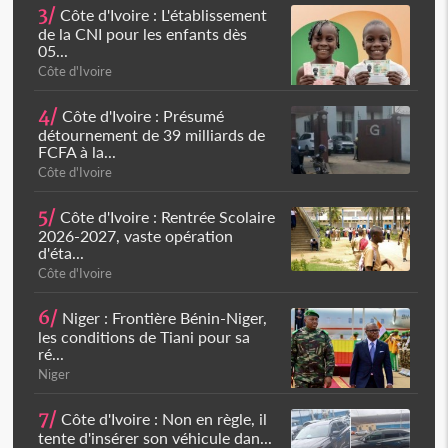
3/
Côte d'Ivoire : L'établissement
de la CNI pour les enfants dès
05...
Côte d'Ivoire
4/
Côte d'Ivoire : Présumé
détournement de 39 milliards de
FCFA à la...
Côte d'Ivoire
5/
Côte d'Ivoire : Rentrée Scolaire
2026-2027, vaste opération
d'éta...
Côte d'Ivoire
6/
Niger : Frontière Bénin-Niger,
les conditions de Tiani pour sa
ré...
Niger
7/
Côte d'Ivoire : Non en règle, il
tente d'insérer son véhicule dan...