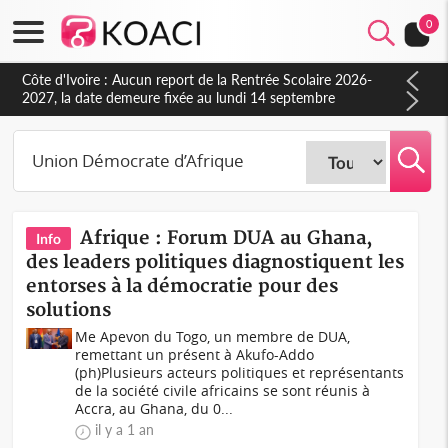
0
Côte d'Ivoire : Aucun report de la Rentrée Scolaire 2026-
2027, la date demeure fixée au lundi 14 septembre
(Ministère)
Afrique : Forum DUA au Ghana,
Info
des leaders politiques diagnostiquent les
entorses à la démocratie pour des
solutions
Me Apevon du Togo, un membre de DUA,
remettant un présent à Akufo-Addo
(ph)Plusieurs acteurs politiques et représentants
de la société civile africains se sont réunis à
Accra, au Ghana, du 0...
il y a 1 an