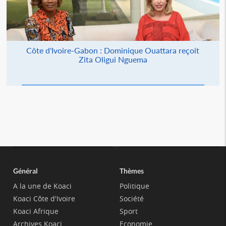
Côte d'Ivoire-Gabon : Dominique Ouattara reçoit
Zita Oligui Nguema
Général
Thèmes
A la une de Koaci
Politique
Koaci Côte d'Ivoire
Société
Koaci Afrique
Sport
Archives Koaci
Economie