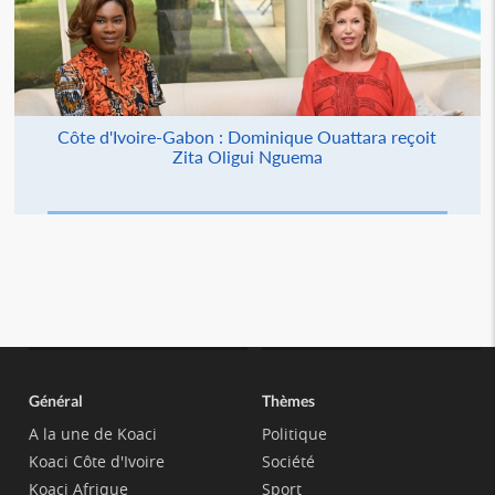
Côte d'Ivoire-Gabon : Dominique Ouattara reçoit
Zita Oligui Nguema
Général
Thèmes
A la une de Koaci
Politique
Koaci Côte d'Ivoire
Société
Koaci Afrique
Sport