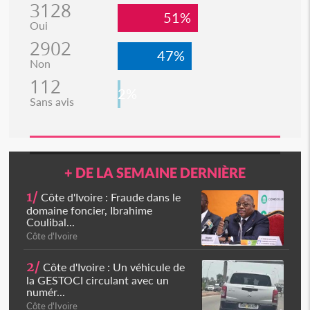
3128
51%
Oui
2902
47%
Non
112
2%
Sans avis
+ DE LA SEMAINE DERNIÈRE
1/
Côte d'Ivoire : Fraude dans le
domaine foncier, Ibrahime
Coulibal...
Côte d'Ivoire
2/
Côte d'Ivoire : Un véhicule de
la GESTOCI circulant avec un
numér...
Côte d'Ivoire