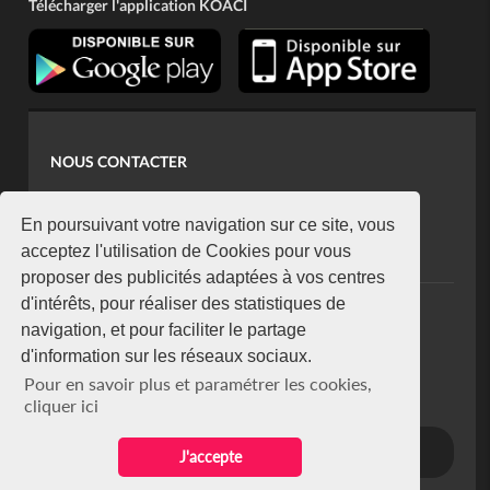
Télécharger l'application KOACI
NOUS CONTACTER
contact@koaci.com
koaci@yahoo.fr
En poursuivant votre navigation sur ce site, vous
+225 07 08 85 52 93
acceptez l'utilisation de Cookies pour vous
proposer des publicités adaptées à vos centres
d'intérêts, pour réaliser des statistiques de
NEWSLETTER
navigation, et pour faciliter le partage
Restez connecté via notre newsletter
d'information sur les réseaux sociaux.
S'abonner
Pour en savoir plus et paramétrer les cookies,
Se désabonner
cliquer ici
J'accepte