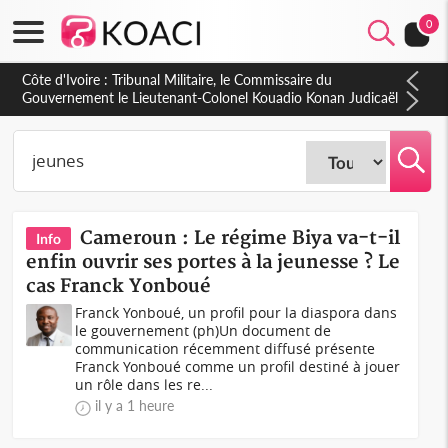
0
Burkina Faso : hausse de 75 FCFA du prix du litre du diesel à
la pompe
Cameroun : Le régime Biya va-t-il
Info
enfin ouvrir ses portes à la jeunesse ? Le
cas Franck Yonboué
Franck Yonboué, un profil pour la diaspora dans
le gouvernement (ph)Un document de
communication récemment diffusé présente
Franck Yonboué comme un profil destiné à jouer
un rôle dans les re...
il y a 1 heure