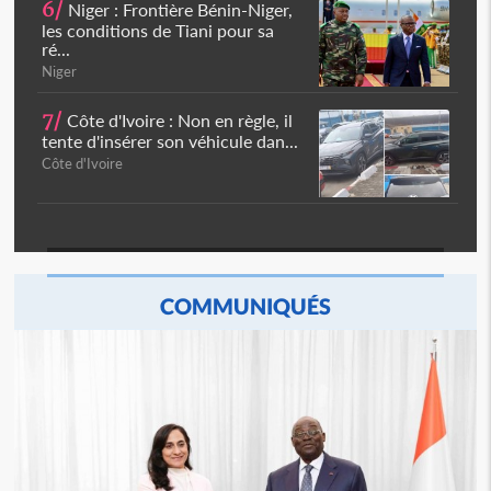
6/
Niger : Frontière Bénin-Niger,
les conditions de Tiani pour sa
ré...
Niger
7/
Côte d'Ivoire : Non en règle, il
tente d'insérer son véhicule dan...
Côte d'Ivoire
COMMUNIQUÉS