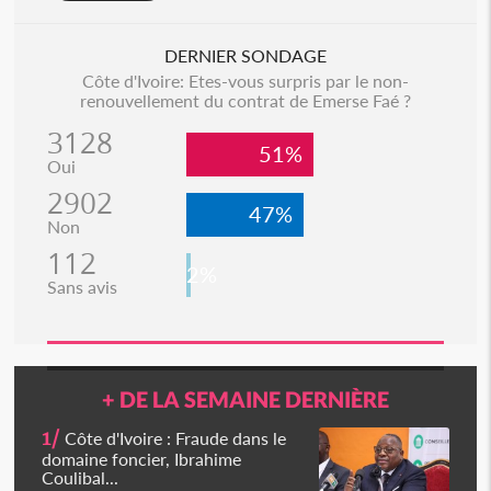
DERNIER SONDAGE
Côte d'Ivoire: Etes-vous surpris par le non-
renouvellement du contrat de Emerse Faé ?
3128
51%
Oui
2902
47%
Non
112
2%
Sans avis
+ DE LA SEMAINE DERNIÈRE
1/
Côte d'Ivoire : Fraude dans le
domaine foncier, Ibrahime
Coulibal...