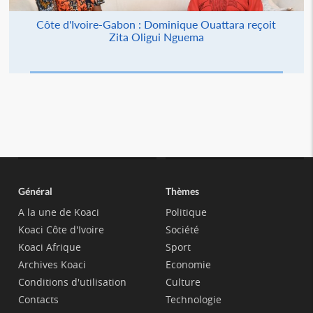
Côte d'Ivoire-Gabon : Dominique Ouattara reçoit
Zita Oligui Nguema
Général
Thèmes
A la une de Koaci
Politique
Koaci Côte d'Ivoire
Société
Koaci Afrique
Sport
Archives Koaci
Economie
Conditions d'utilisation
Culture
Contacts
Technologie