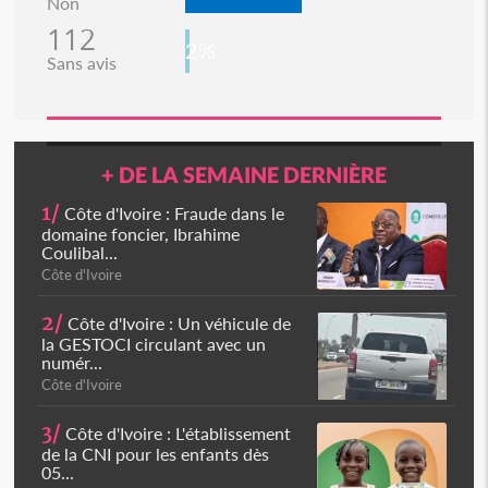
Non
112
2%
Sans avis
+ DE LA SEMAINE DERNIÈRE
1/
Côte d'Ivoire : Fraude dans le
domaine foncier, Ibrahime
Coulibal...
Côte d'Ivoire
2/
Côte d'Ivoire : Un véhicule de
la GESTOCI circulant avec un
numér...
Côte d'Ivoire
3/
Côte d'Ivoire : L'établissement
de la CNI pour les enfants dès
05...