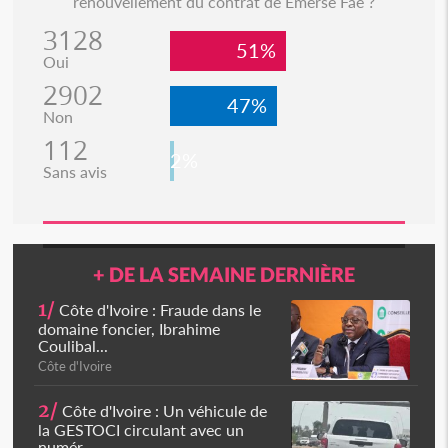
renouvellement du contrat de Emerse Faé ?
3128
51%
Oui
2902
47%
Non
112
2%
Sans avis
+ DE LA SEMAINE DERNIÈRE
1/
Côte d'Ivoire : Fraude dans le
domaine foncier, Ibrahime
Coulibal...
Côte d'Ivoire
2/
Côte d'Ivoire : Un véhicule de
la GESTOCI circulant avec un
numér...