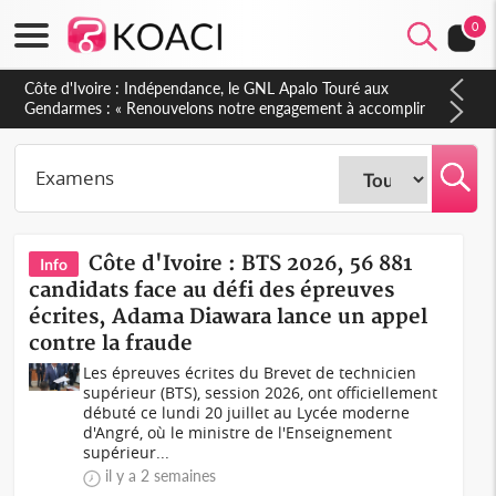
0
Sierra Leone : Un projet de réforme constitutionnelle en
gestation, points clés des amendements, un exclu d'avance
Côte d'Ivoire : BTS 2026, 56 881
Info
candidats face au défi des épreuves
écrites, Adama Diawara lance un appel
contre la fraude
Les épreuves écrites du Brevet de technicien
supérieur (BTS), session 2026, ont officiellement
débuté ce lundi 20 juillet au Lycée moderne
d'Angré, où le ministre de l'Enseignement
supérieur...
il y a 2 semaines