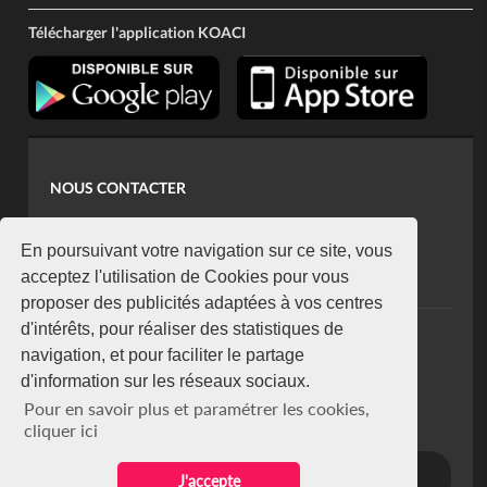
Télécharger l'application KOACI
NOUS CONTACTER
contact@koaci.com
koaci@yahoo.fr
En poursuivant votre navigation sur ce site, vous
+225 07 08 85 52 93
acceptez l'utilisation de Cookies pour vous
proposer des publicités adaptées à vos centres
d'intérêts, pour réaliser des statistiques de
NEWSLETTER
navigation, et pour faciliter le partage
Restez connecté via notre newsletter
d'information sur les réseaux sociaux.
S'abonner
Pour en savoir plus et paramétrer les cookies,
Se désabonner
cliquer ici
J'accepte