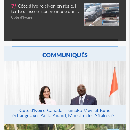
7/
Côte d'Ivoire : Non en règle, il
tente d'insérer son véhicule dan...
Côte d'Ivoire
COMMUNIQUÉS
Côte d'Ivoire-Canada: Tiémoko Meyliet Koné
échange avec Anita Anand, Ministre des Affaires é...