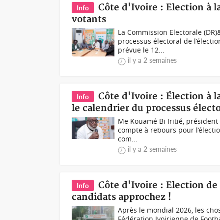
Côte d'Ivoire : Election à l
Info
votants
La Commission Electorale (DR)
processus électoral de l’électio
prévue le 12...
il y a 2 semaines
Côte d'Ivoire : Élection à 
Info
le calendrier du processus électo
Me Kouamé Bi Iritié, président
compte à rebours pour l’électio
com...
il y a 2 semaines
Côte d'Ivoire : Election de 
Info
candidats approchez !
Après le mondial 2026, les cho
Fédération Ivoirienne de Footb