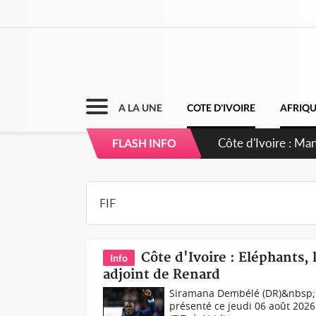
A LA UNE
COTE D'IVOIRE
AFRIQ
Côte d'Ivoire : Sé
FLASH INFO
dépigmentants d
Côte d'Ivoire : Eléphants
Info
adjoint de Renard
Siramana Dembélé (DR)&nbsp;N
présenté ce jeudi 06 août 2026 