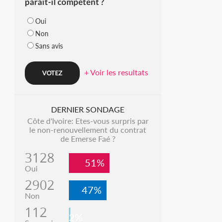
parait-il compétent ?
Oui
Non
Sans avis
+ Voir les resultats
DERNIER SONDAGE
Côte d'Ivoire: Etes-vous surpris par
le non-renouvellement du contrat
de Emerse Faé ?
3128
51%
Oui
2902
47%
Non
112
2%