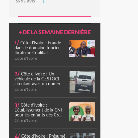
Sans avis
+ DE LA SEMAINE DERNIÈRE
1/
Côte d'Ivoire : Fraude
dans le domaine foncier,
Ibrahime Coulibal...
Côte d'Ivoire
2/
Côte d'Ivoire : Un
véhicule de la GESTOCI
circulant avec un numér...
Côte d'Ivoire
3/
Côte d'Ivoire :
L'établissement de la CNI
pour les enfants dès 05...
Côte d'Ivoire
4/
Côte d'Ivoire : Présumé