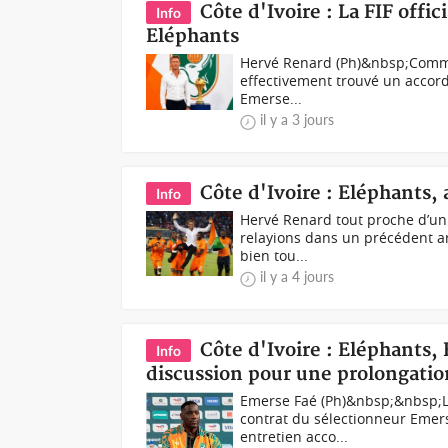
Côte d'Ivoire : La FIF offic
Info
Eléphants
Hervé Renard (Ph)&nbsp;Comme 
effectivement trouvé un accord 
Emerse...
il y a 3 jours
Côte d'Ivoire : Eléphants, 
Info
Hervé Renard tout proche d’un
relayions dans un précédent art
bien tou...
il y a 4 jours
Côte d'Ivoire : Eléphants,
Info
discussion pour une prolongati
Emerse Faé (Ph)&nbsp;&nbsp;La 
contrat du sélectionneur Emers
entretien acco...