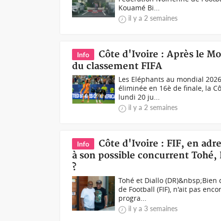
Kouamé Bi...
il y a 2 semaines
Côte d'Ivoire : Après le Mo
Info
du classement FIFA
Les Eléphants au mondial 2026
éliminée en 16è de finale, la C
lundi 20 ju...
il y a 2 semaines
Côte d'Ivoire : FIF, en ad
Info
à son possible concurrent Tohé, 
?
Tohé et Diallo (DR)&nbsp;Bien 
de Football (FIF), n'ait pas enc
progra...
il y a 3 semaines