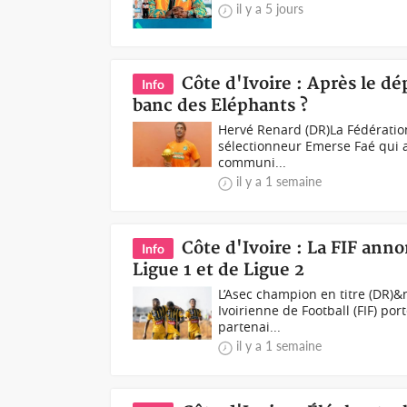
il y a 5 jours
Côte d'Ivoire : Après le dé
Info
banc des Eléphants ?
Hervé Renard (DR)La Fédération 
sélectionneur Emerse Faé qui a 
communi...
il y a 1 semaine
Côte d'Ivoire : La FIF ann
Info
Ligue 1 et de Ligue 2
L’Asec champion en titre (DR)&
Ivoirienne de Football (FIF) por
partenai...
il y a 1 semaine