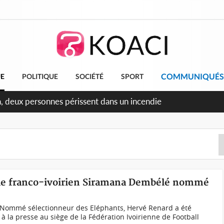
COMMUNIQUÉS
UE
POLITIQUE
SOCIÉTÉ
SPORT
ileu, la célébration de la fête nationale transformée en vaste
angereux
, le franco-ivoirien Siramana Dembélé nommé
ommé sélectionneur des Eléphants, Hervé Renard a été
à la presse au siège de la Fédération Ivoirienne de Football