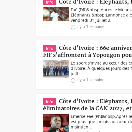
Côte d'Ivoire : Éléphants, 
Info
Faé (DR)&nbsp;Après le Mondial
Eléphants.&nbsp;L’annonce a été
vendredi 31 juillet 2...
il y a 1 semaine
Côte d'Ivoire : 66e anniv
Info
FIF s'affrontent à Yopougon pour
Le sport s'invite au cœur des 
d'Ivoire. À quelques jours des f
juill...
il y a 1 semaine
Côte d'Ivoire : Eléphants,
Info
éliminatoires de la CAN 2027, et
Emerse Faé (Ph)&nbsp;Après le 
est plus que jamais au cœur d
maintien...