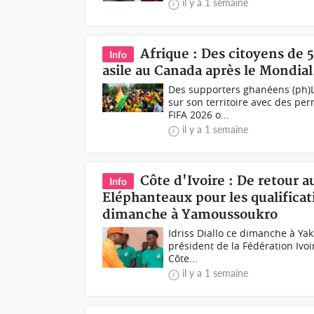
il y a 1 semaine
Afrique : Des citoyens de 
Info
asile au Canada après le Mondia
Des supporters ghanéens (ph)
sur son territoire avec des pe
FIFA 2026 o...
il y a 1 semaine
Côte d'Ivoire : De retour a
Info
Eléphanteaux pour les qualifica
dimanche à Yamoussoukro
Idriss Diallo ce dimanche à Ya
président de la Fédération Ivoir
Côte...
il y a 1 semaine