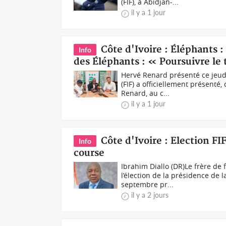
(FIF), à Abidjan-...
il y a 1 jour
Côte d'Ivoire : Éléphants 
Info
des Éléphants : « Poursuivre le 
Hervé Renard présenté ce jeudi
(FIF) a officiellement présenté
Renard, au c...
il y a 1 jour
Côte d'Ivoire : Election FIF
Info
course
Ibrahim Diallo (DR)Le frère de f
l’élection de la présidence de l
septembre pr...
il y a 2 jours