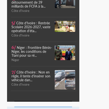
détournement de 39
milliards de FCFA à la...
Côte d'Ivoire
5/
Côte d'Ivoire : Rentrée
Scolaire 2026-2027, vaste
opération d'éta...
Côte d'Ivoire
6/
Niger : Frontière Bénin-
Niger, les conditions de
Tiani pour sa ré...
Niger
7/
Côte d'Ivoire : Non en
règle, il tente d'insérer son
véhicule dan...
Côte d'Ivoire