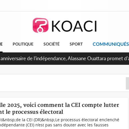
COMMUNIQUÉS
UE
POLITIQUE
SOCIÉTÉ
SPORT
 anniversaire de l'indépendance, Alassane Ouattara promet d'a
ents pour une nation plus forte et plus prospère
elle 2025, voici comment la CEI compte lutter
 le processus électoral
dt&nbsp;de la CEI (DR)&nbsp;Le processus électoral enclenché
ndépendante (CEI) n’est pas sans douter avec les fausses