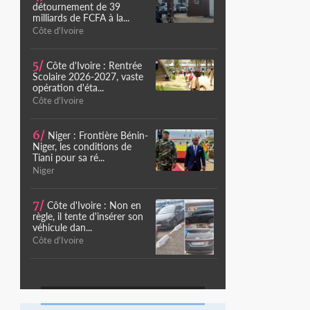
détournement de 39
milliards de FCFA à la...
Côte d'Ivoire
5/
Côte d'Ivoire : Rentrée
Scolaire 2026-2027, vaste
opération d'éta...
Côte d'Ivoire
6/
Niger : Frontière Bénin-
Niger, les conditions de
Tiani pour sa ré...
Niger
7/
Côte d'Ivoire : Non en
règle, il tente d'insérer son
véhicule dan...
Côte d'Ivoire