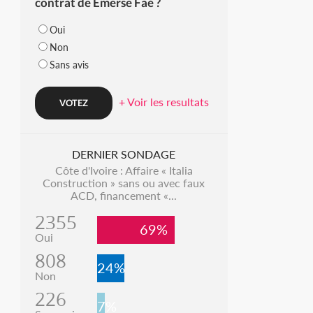
contrat de Emerse Faé ?
Oui
Non
Sans avis
+ Voir les resultats
DERNIER SONDAGE
Côte d'Ivoire : Affaire « Italia
Construction » sans ou avec faux
ACD, financement «...
2355
69%
Oui
808
24%
Non
226
7%