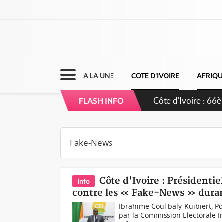
A LA UNE
COTE D'IVOIRE
AFRIQ
Côte d'Ivoire : 66è
FLASH INFO
grands investissem
Côte d'Ivoire : Présidenti
Info
contre les « Fake-News » durant
Ibrahime Coulibaly-Kuibiert, P
par la Commission Electorale I