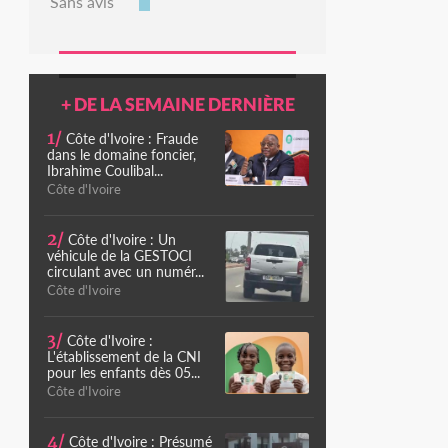
Sans avis
+ DE LA SEMAINE DERNIÈRE
1/
Côte d'Ivoire : Fraude
dans le domaine foncier,
Ibrahime Coulibal...
Côte d'Ivoire
2/
Côte d'Ivoire : Un
véhicule de la GESTOCI
circulant avec un numér...
Côte d'Ivoire
3/
Côte d'Ivoire :
L'établissement de la CNI
pour les enfants dès 05...
Côte d'Ivoire
4/
Côte d'Ivoire : Présumé