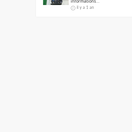
informations...
il y a 1 an