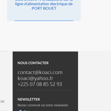
ligne d'alimentation électrique de
PORT BOUET
NOUS CONTACTER
contact@koaci.com
koaci@yahoo.fr
+225 07 08 85 52 93
NEWSLETTER
ial
Restez connecté via notre newsletter