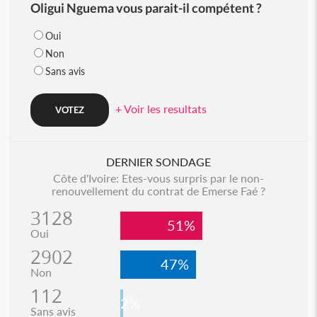
Oligui Nguema vous parait-il compétent ?
Oui
Non
Sans avis
+ Voir les resultats
DERNIER SONDAGE
Côte d'Ivoire: Etes-vous surpris par le non-
renouvellement du contrat de Emerse Faé ?
3128
51%
Oui
2902
47%
Non
112
2%
Sans avis