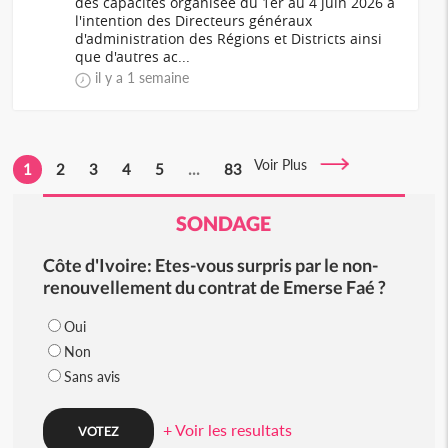
des capacités organisée du 1er au 4 juin 2026 à
l'intention des Directeurs généraux
d'administration des Régions et Districts ainsi
que d'autres ac...
il y a 1 semaine
Voir Plus
1
2
3
4
5
...
83
SONDAGE
Côte d'Ivoire: Etes-vous surpris par le non-
renouvellement du contrat de Emerse Faé ?
Oui
Non
Sans avis
+ Voir les resultats