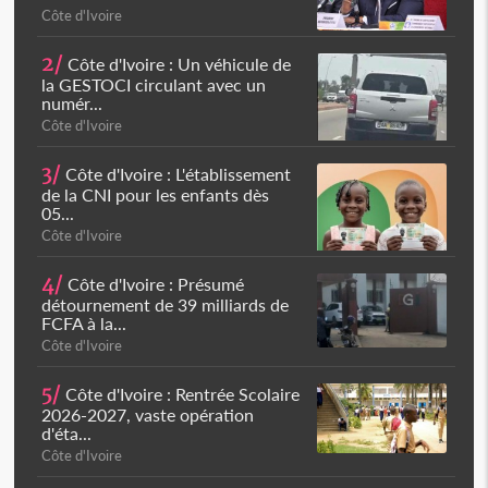
Côte d'Ivoire
2/
Côte d'Ivoire : Un véhicule de
la GESTOCI circulant avec un
numér...
Côte d'Ivoire
3/
Côte d'Ivoire : L'établissement
de la CNI pour les enfants dès
05...
Côte d'Ivoire
4/
Côte d'Ivoire : Présumé
détournement de 39 milliards de
FCFA à la...
Côte d'Ivoire
5/
Côte d'Ivoire : Rentrée Scolaire
2026-2027, vaste opération
d'éta...
Côte d'Ivoire