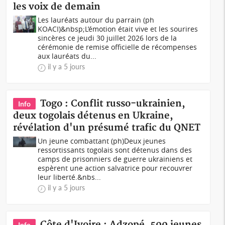
les voix de demain
Les lauréats autour du parrain (ph
KOACI)&nbsp;L’émotion était vive et les sourires
sincères ce jeudi 30 juillet 2026 lors de la
cérémonie de remise officielle de récompenses
aux lauréats du...
il y a 5 jours
Togo : Conflit russo-ukrainien,
Info
deux togolais détenus en Ukraine,
révélation d'un présumé trafic du QNET
Un jeune combattant (ph)Deux jeunes
ressortissants togolais sont détenus dans des
camps de prisonniers de guerre ukrainiens et
espèrent une action salvatrice pour recouvrer
leur liberté.&nbs...
il y a 5 jours
Côte d'Ivoire : Adzopé, 500 jeunes
Info