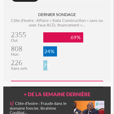
DERNIER SONDAGE
Côte d'Ivoire : Affaire « Italia Construction » sans ou
avec faux ACD, financement «...
2355
69%
Oui
808
24%
Non
226
7%
Sans avis
+ DE LA SEMAINE DERNIÈRE
1/
Côte d'Ivoire : Fraude dans le
domaine foncier, Ibrahime
Coulibal...