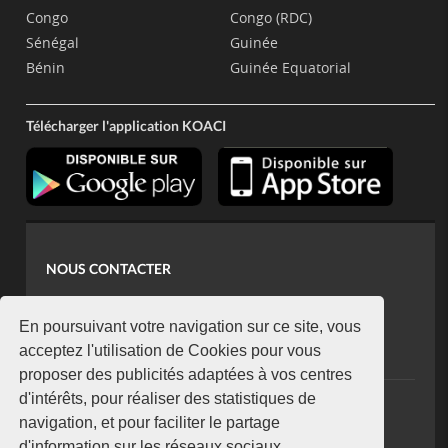
Congo
Congo (RDC)
Sénégal
Guinée
Bénin
Guinée Equatorial
Télécharger l'application KOACI
NOUS CONTACTER
contact@koaci.com
koaci@yahoo.fr
En poursuivant votre navigation sur ce site, vous
+225 07 08 85 52 93
acceptez l'utilisation de Cookies pour vous
proposer des publicités adaptées à vos centres
d'intérêts, pour réaliser des statistiques de
NEWSLETTER
navigation, et pour faciliter le partage
Restez connecté via notre newsletter
d'information sur les réseaux sociaux.