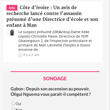
Côte d'ivoire : Un avis de
Info
recherche lancé contre l'assassin
présumé d'une Directrice d'école et son
enfant à Man
Le suspect présumé (DR)&nbsp;Dame Keke
Loyotto Christelle Flavie, Directrice de l’EPP
Gbatongouin 2, de l’inspection préscolaire et
primaire de Man Libreville (Tonpki) à l’ouest
enceinte de...
il y a 2 ans
SONDAGE
Gabon : Depuis son ascension au pouvoir,
Oligui Nguema vous parait-il compétent ?
Oui
Non