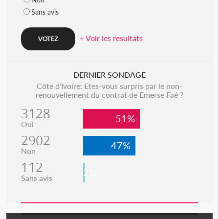
Sans avis
+ Voir les resultats
DERNIER SONDAGE
Côte d'Ivoire: Etes-vous surpris par le non-
renouvellement du contrat de Emerse Faé ?
3128
51%
Oui
2902
47%
Non
112
2%
Sans avis