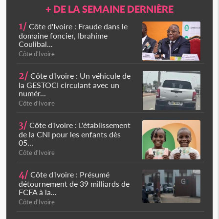
+ DE LA SEMAINE DERNIÈRE
1/
Côte d'Ivoire : Fraude dans le
domaine foncier, Ibrahime
Coulibal...
Côte d'Ivoire
2/
Côte d'Ivoire : Un véhicule de
la GESTOCI circulant avec un
numér...
Côte d'Ivoire
3/
Côte d'Ivoire : L'établissement
de la CNI pour les enfants dès
05...
Côte d'Ivoire
4/
Côte d'Ivoire : Présumé
détournement de 39 milliards de
FCFA à la...
Côte d'Ivoire