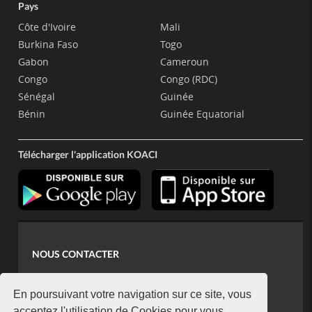
Pays
Côte d'Ivoire
Mali
Burkina Faso
Togo
Gabon
Cameroun
Congo
Congo (RDC)
Sénégal
Guinée
Bénin
Guinée Equatorial
Télécharger l'application KOACI
NOUS CONTACTER
contact@koaci.com
koaci@yahoo.fr
En poursuivant votre navigation sur ce site, vous
acceptez l'utilisation de Cookies pour vous