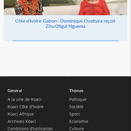
Côte d'Ivoire-Gabon : Dominique Ouattara reçoit
Zita Oligui Nguema
Général
Thèmes
A la une de Koaci
Politique
Koaci Côte d'Ivoire
Société
Koaci Afrique
Sport
Archives Koaci
Economie
Conditions d'utilisation
Culture