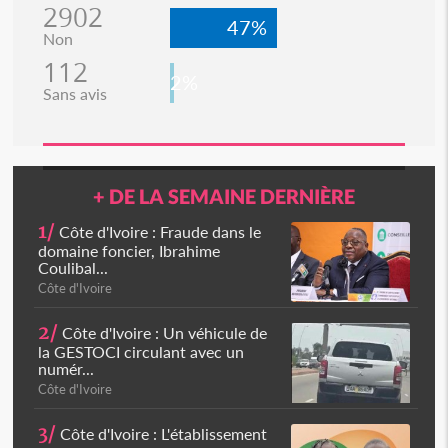
2902
47%
Non
112
2%
Sans avis
+ DE LA SEMAINE DERNIÈRE
1/
Côte d'Ivoire : Fraude dans le
domaine foncier, Ibrahime
Coulibal...
Côte d'Ivoire
2/
Côte d'Ivoire : Un véhicule de
la GESTOCI circulant avec un
numér...
Côte d'Ivoire
3/
Côte d'Ivoire : L'établissement