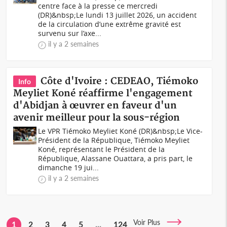
centre face à la presse ce mercredi
(DR)&nbsp;Le lundi 13 juillet 2026, un accident
de la circulation d’une extrême gravité est
survenu sur l’axe...
il y a 2 semaines
Côte d'Ivoire : CEDEAO, Tiémoko
Info
Meyliet Koné réaffirme l'engagement
d'Abidjan à œuvrer en faveur d'un
avenir meilleur pour la sous-région
Le VPR Tiémoko Meyliet Koné (DR)&nbsp;Le Vice-
Président de la République, Tiémoko Meyliet
Koné, représentant le Président de la
République, Alassane Ouattara, a pris part, le
dimanche 19 jui...
il y a 2 semaines
Voir Plus
1
2
3
4
5
...
124