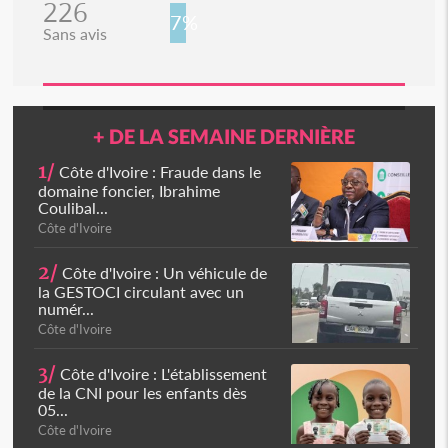
226
7%
Sans avis
+ DE LA SEMAINE DERNIÈRE
1/
Côte d'Ivoire : Fraude dans le
domaine foncier, Ibrahime
Coulibal...
Côte d'Ivoire
2/
Côte d'Ivoire : Un véhicule de
la GESTOCI circulant avec un
numér...
Côte d'Ivoire
3/
Côte d'Ivoire : L'établissement
de la CNI pour les enfants dès
05...
Côte d'Ivoire