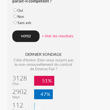
parait-il compétent ?
Oui
Non
Sans avis
+ Voir les resultats
DERNIER SONDAGE
Côte d'Ivoire: Etes-vous surpris par
le non-renouvellement du contrat
de Emerse Faé ?
3128
51%
Oui
2902
47%
Non
112
2%