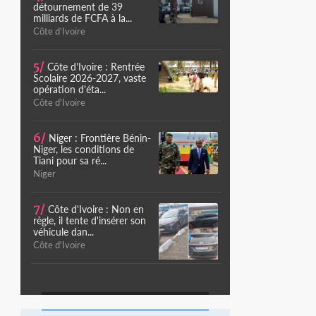
détournement de 39
milliards de FCFA à la...
Côte d'Ivoire
5/
Côte d'Ivoire : Rentrée
Scolaire 2026-2027, vaste
opération d'éta...
Côte d'Ivoire
6/
Niger : Frontière Bénin-
Niger, les conditions de
Tiani pour sa ré...
Niger
7/
Côte d'Ivoire : Non en
règle, il tente d'insérer son
véhicule dan...
Côte d'Ivoire