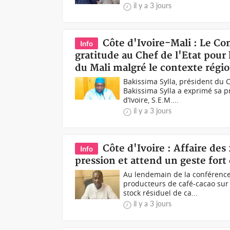
il y a 3 jours
Côte d'Ivoire-Mali : Le Co
Info
gratitude au Chef de l'Etat pour
du Mali malgré le contexte régio
Bakissima Sylla, président du
Bakissima Sylla a exprimé sa p
d’Ivoire, S.E.M....
il y a 3 jours
Côte d'Ivoire : Affaire des
Info
pression et attend un geste fort
Au lendemain de la conférence
producteurs de café-cacao sur 
stock résiduel de ca...
il y a 3 jours