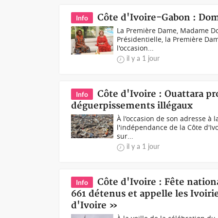
Côte d'Ivoire-Gabon : Dom
Info
La Première Dame, Madame Domi
Présidentielle, la Première D
l'occasion...
il y a 1 jour
Côte d'Ivoire : Ouattara p
Info
déguerpissements illégaux
À l'occasion de son adresse à la
l'indépendance de la Côte d'Iv
sur...
il y a 1 jour
Côte d'Ivoire : Fête nation
Info
661 détenus et appelle les Ivoir
d'Ivoire »