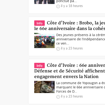
ponctué pa...
il y a 18 heures
Côte d'Ivoire : Brobo, la j
Info
le 66e anniversaire dans la cohé
Des jeunes présents à la céré
anniversaire de l’indépendance 
ce ven...
il y a 23 heures
Côte d'Ivoire : 66e annive
Info
Défense et de Sécurité affichent
engagement envers la Nation
La commune de Yopougon a été le
marquant le 66e anniversaire d
Forces de D...
il y a 23 heures