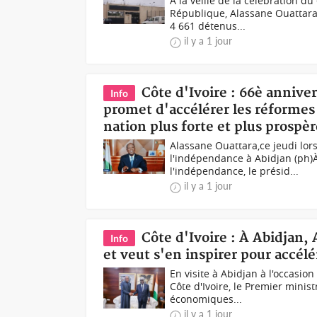
À la veille de la célébration d
République, Alassane Ouattar
4 661 détenus...
il y a 1 jour
Côte d'Ivoire : 66è annive
Info
promet d'accélérer les réformes
nation plus forte et plus prospèr
Alassane Ouattara,ce jeudi lors
l'indépendance à Abidjan (ph)À 
l'indépendance, le présid...
il y a 1 jour
Côte d'Ivoire : À Abidjan
Info
et veut s'en inspirer pour accé
En visite à Abidjan à l'occasio
Côte d'Ivoire, le Premier mini
économiques...
il y a 1 jour