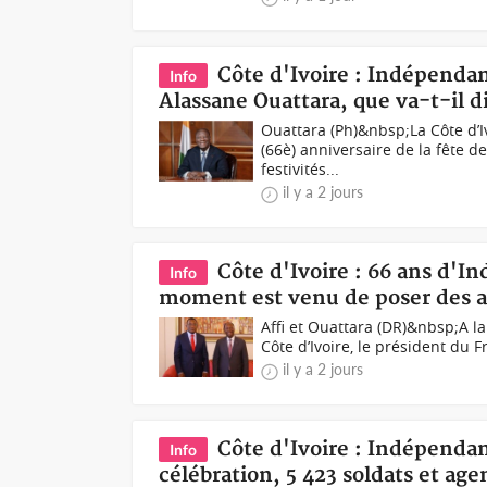
Côte d'Ivoire : Indépendan
Info
Alassane Ouattara, que va-t-il di
Ouattara (Ph)&nbsp;La Côte d’Iv
(66è) anniversaire de la fête 
festivités...
il y a 2 jours
Côte d'Ivoire : 66 ans d'I
Info
moment est venu de poser des 
Affi et Ouattara (DR)&nbsp;A la
Côte d’Ivoire, le président du Fr
il y a 2 jours
Côte d'Ivoire : Indépenda
Info
célébration, 5 423 soldats et ag