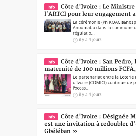
Côte d'Ivoire : Le Minist
Info
l'ARTCI pour leur engagement au
La cérémonie (Ph KOACI)&nbsp;Or
Anoumabo dans la commune de M
régulatio...
il y a 4 jours
Côte d'Ivoire : San Pedro,
Info
maternité de 100 millions FCFA,
Le partenariat entre la Loterie
d'Ivoire (COMICI) continue de 
l'occas...
il y a 4 jours
Côte d'Ivoire : Désignée M
Info
est une invitation à redoubler 
Gbéléban »