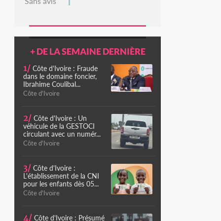
Sans avis
+ DE LA SEMAINE DERNIÈRE
1/
Côte d'Ivoire : Fraude
dans le domaine foncier,
Ibrahime Coulibal...
Côte d'Ivoire
2/
Côte d'Ivoire : Un
véhicule de la GESTOCI
circulant avec un numér...
Côte d'Ivoire
3/
Côte d'Ivoire :
L'établissement de la CNI
pour les enfants dès 05...
Côte d'Ivoire
4/
Côte d'Ivoire : Présumé