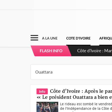
A LA UNE
COTE D'IVOIRE
AFRIQ
Côte d'Ivoire : Ma
FLASH INFO
Côte d'Ivoire : Après le pa
Info
« Le président Ouattara a bien 
Le rideau est tombé le vendred
de l'Indépendance de la Côte d