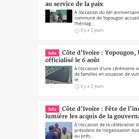
au service de la paix
À l’occasion du 66ᵉ anniversaire
commune de Yopougon accueiller
l’héritag...
il y a 2 jours
Côte d'Ivoire : Yopougon, 
Info
officialisé le 6 août
À l'occasion d'une cérémonie o
de familles en situation de vuln
le...
il y a 2 jours
Côte d'Ivoire : Fête de l
Info
lumière les acquis de la gouver
À l'occasion de la célébration 
président de l'organisation A
au prés...