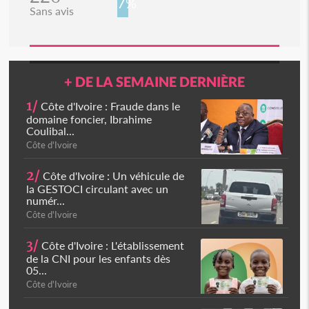
7%
Sans avis
+ DE LA SEMAINE DERNIÈRE
1/
Côte d'Ivoire : Fraude dans le
domaine foncier, Ibrahime
Coulibal...
Côte d'Ivoire
2/
Côte d'Ivoire : Un véhicule de
la GESTOCI circulant avec un
numér...
Côte d'Ivoire
3/
Côte d'Ivoire : L'établissement
de la CNI pour les enfants dès
05...
Côte d'Ivoire