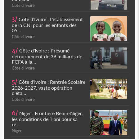
Côte d'Ivoire
3/
Côte d'Ivoire : L'établissement
de la CNI pour les enfants dès
05...
Côte d'Ivoire
4/
Côte d'Ivoire : Présumé
détournement de 39 milliards de
FCFA à la...
Côte d'Ivoire
5/
Côte d'Ivoire : Rentrée Scolaire
2026-2027, vaste opération
d'éta...
Côte d'Ivoire
6/
Niger : Frontière Bénin-Niger,
les conditions de Tiani pour sa
ré...
Niger