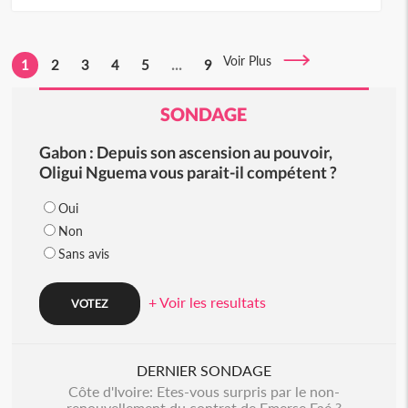
Voir Plus
1
2
3
4
5
...
9
SONDAGE
Gabon : Depuis son ascension au pouvoir,
Oligui Nguema vous parait-il compétent ?
Oui
Non
Sans avis
+ Voir les resultats
DERNIER SONDAGE
Côte d'Ivoire: Etes-vous surpris par le non-
renouvellement du contrat de Emerse Faé ?