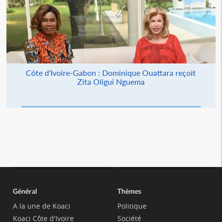
Côte d'Ivoire-Gabon : Dominique Ouattara reçoit
Zita Oligui Nguema
Général
Thèmes
A la une de Koaci
Politique
Koaci Côte d'Ivoire
Société