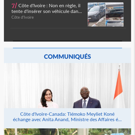
7/
Côte d'Ivoire : Non en règle, il
tente d'insérer son véhicule dan...
Côte d'Ivoire
COMMUNIQUÉS
Côte d'Ivoire-Canada: Tiémoko Meyliet Koné
échange avec Anita Anand, Ministre des Affaires é...