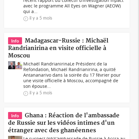
récent rapport du collectif d’investigation Inpact
avec le programme All Eyes on Wagner (AEOW)
qui a...
il y a 5 mois
Madagascar-Russie : Michaël
Info
Randrianirina en visite officielle à
Moscou
Michaël RandrianirinaLe Président de la
Refondation, Michaël Randrianirina, a quitté
Antananarivo dans la soirée du 17 février pour
une visite officielle à Moscou, accompagné de
son épouse...
il y a 5 mois
Ghana : Réaction de l'ambassade
Info
de Russie sur les vidéos intimes d'un
étranger avec des ghanéennes
Le suspect (ph)L'ambassade de Russie à Accra au