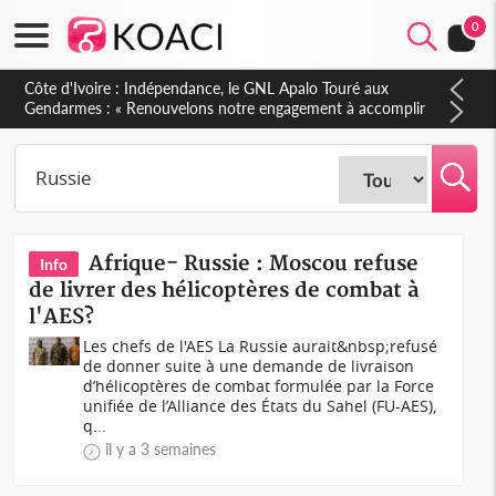
0
Sierra Leone : Un projet de réforme constitutionnelle en
gestation, points clés des amendements, un exclu d'avance
Afrique- Russie : Moscou refuse
Info
de livrer des hélicoptères de combat à
l'AES?
Les chefs de l'AES La Russie aurait&nbsp;refusé
de donner suite à une demande de livraison
d’hélicoptères de combat formulée par la Force
unifiée de l’Alliance des États du Sahel (FU-AES),
q...
il y a 3 semaines