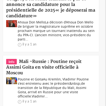
annonce sa candidature pour la
présidentielle de 2025« je déposerai ma
candidature»
Ahoua Don MelloLa décision d’Ahoua Don Mello
de briguer la magistrature suprême en octobre
prochain marque un tournant inattendu au sein
du PPA-CI. L’ancien ministre, vice-président du
parti...
il y a 1 an
Mali -Russie : Poutine reçoit
Info
Assimi Goita en visite officielle à
Moscou
Poutine et GoitaAu Kremlin, Vladimir Poutine
s'est entretenu avec le président&nbsp;de
transition de la République du Mali, Assimi
Goita, arrivé en Russie pour une visite
officielle.Vladimir...
il y a 1 an