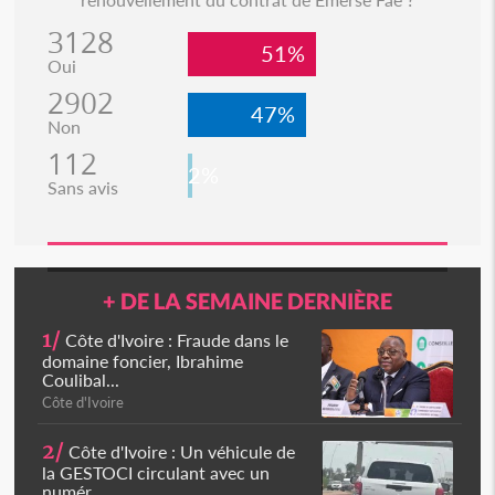
3128
51%
Oui
2902
47%
Non
112
2%
Sans avis
+ DE LA SEMAINE DERNIÈRE
1/
Côte d'Ivoire : Fraude dans le
domaine foncier, Ibrahime
Coulibal...
Côte d'Ivoire
2/
Côte d'Ivoire : Un véhicule de
la GESTOCI circulant avec un
numér...