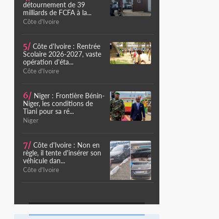
détournement de 39
milliards de FCFA à la...
Côte d'Ivoire
5/
Côte d'Ivoire : Rentrée
Scolaire 2026-2027, vaste
opération d'éta...
Côte d'Ivoire
6/
Niger : Frontière Bénin-
Niger, les conditions de
Tiani pour sa ré...
Niger
7/
Côte d'Ivoire : Non en
règle, il tente d'insérer son
véhicule dan...
Côte d'Ivoire