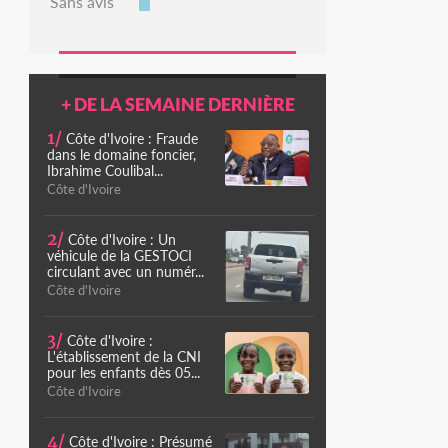
Sans avis
+ DE LA SEMAINE DERNIÈRE
1/
Côte d'Ivoire : Fraude
dans le domaine foncier,
Ibrahime Coulibal...
Côte d'Ivoire
2/
Côte d'Ivoire : Un
véhicule de la GESTOCI
circulant avec un numér...
Côte d'Ivoire
3/
Côte d'Ivoire :
L'établissement de la CNI
pour les enfants dès 05...
Côte d'Ivoire
4/
Côte d'Ivoire : Présumé