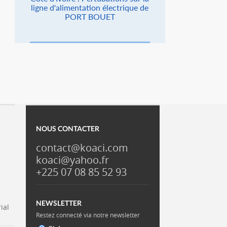
ligne d'alimentation électrique de
PORT BOUET
NOUS CONTACTER
contact@koaci.com
koaci@yahoo.fr
+225 07 08 85 52 93
NEWSLETTER
ial
Restez connecté via notre newsletter