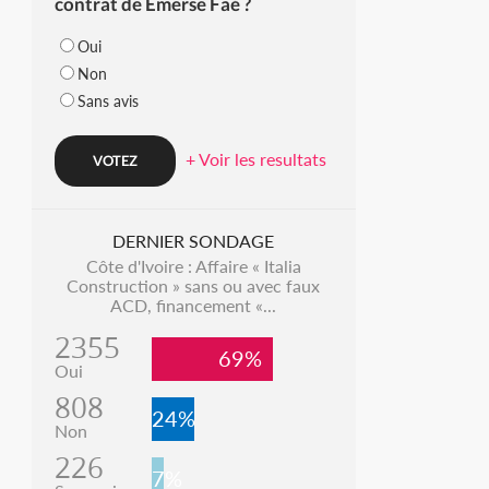
contrat de Emerse Faé ?
Oui
Non
Sans avis
+ Voir les resultats
DERNIER SONDAGE
Côte d'Ivoire : Affaire « Italia
Construction » sans ou avec faux
ACD, financement «...
2355
69%
Oui
808
24%
Non
226
7%