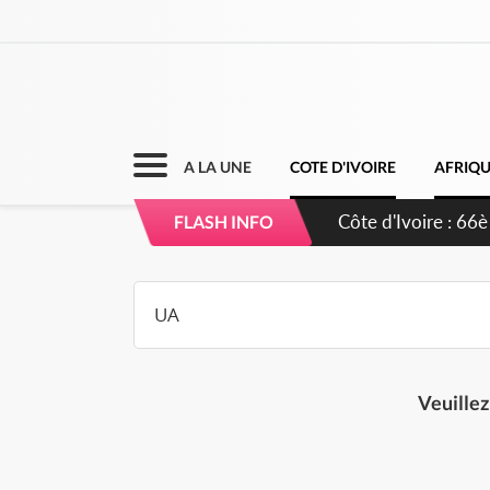
A LA UNE
COTE D'IVOIRE
AFRIQ
Côte d'Ivoire : 66è
FLASH INFO
grands investissem
Veuillez