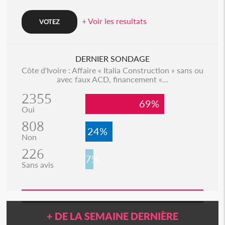
+ Voir les resultats
DERNIER SONDAGE
Côte d'Ivoire : Affaire « Italia Construction » sans ou
avec faux ACD, financement «...
2355
69%
Oui
808
24%
Non
226
7%
Sans avis
+ DE LA SEMAINE DERNIÈRE