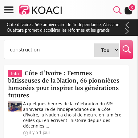
0
Côte d'Ivoire : À Abidjan, Amadou Oury Bah admire le modèle
ivoirien et veut s'en inspirer pour accélérer le développement
de la Guinée
Côte d'Ivoire : Femmes
Info
bâtisseuses de la Nation, 66 pionnières
honorées pour inspirer les générations
futures
À quelques heures de la célébration du 66ᵉ
anniversaire de l'indépendance de la Côte
d'Ivoire, la Nation a choisi de mettre en lumière
celles qui en écrivent l'histoire depuis des
décennies....
il y a 1 jour