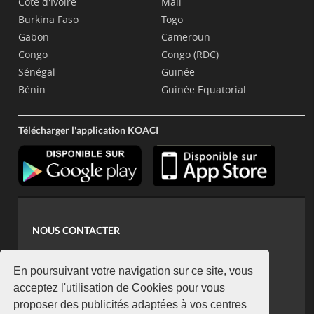
Côte d'Ivoire
Mali
Burkina Faso
Togo
Gabon
Cameroun
Congo
Congo (RDC)
Sénégal
Guinée
Bénin
Guinée Equatorial
Télécharger l'application KOACI
NOUS CONTACTER
contact@koaci.com
koaci@yahoo.fr
En poursuivant votre navigation sur ce site, vous
+225 07 08 85 52 93
acceptez l'utilisation de Cookies pour vous
proposer des publicités adaptées à vos centres