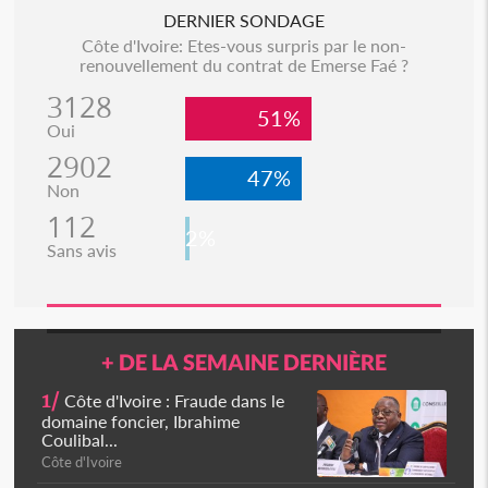
DERNIER SONDAGE
Côte d'Ivoire: Etes-vous surpris par le non-
renouvellement du contrat de Emerse Faé ?
3128
51%
Oui
2902
47%
Non
112
2%
Sans avis
+ DE LA SEMAINE DERNIÈRE
1/
Côte d'Ivoire : Fraude dans le
domaine foncier, Ibrahime
Coulibal...
Côte d'Ivoire