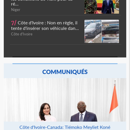
ré...
Niger
7/
Côte d'Ivoire : Non en règle, il
tente d'insérer son véhicule dan...
Côte d'Ivoire
COMMUNIQUÉS
Côte d'Ivoire-Canada: Tiémoko Meyliet Koné