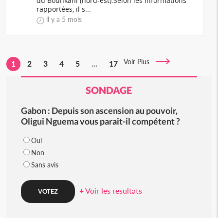
du Bounkani (nord-est).Selon les informations
rapportées, il s...
il y a 5 mois
Voir Plus
1
2
3
4
5
...
17
SONDAGE
Gabon : Depuis son ascension au pouvoir,
Oligui Nguema vous parait-il compétent ?
Oui
Non
Sans avis
+ Voir les resultats