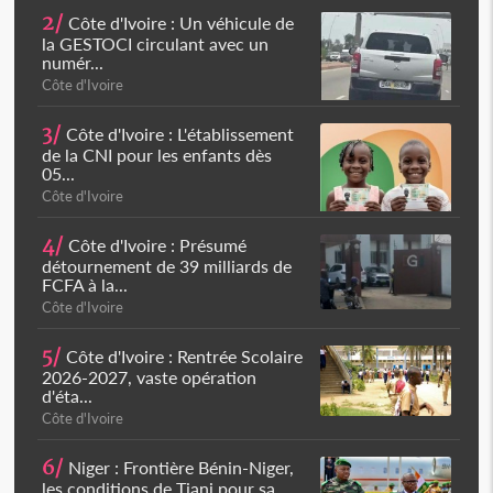
2/
Côte d'Ivoire : Un véhicule de
la GESTOCI circulant avec un
numér...
Côte d'Ivoire
3/
Côte d'Ivoire : L'établissement
de la CNI pour les enfants dès
05...
Côte d'Ivoire
4/
Côte d'Ivoire : Présumé
détournement de 39 milliards de
FCFA à la...
Côte d'Ivoire
5/
Côte d'Ivoire : Rentrée Scolaire
2026-2027, vaste opération
d'éta...
Côte d'Ivoire
6/
Niger : Frontière Bénin-Niger,
les conditions de Tiani pour sa