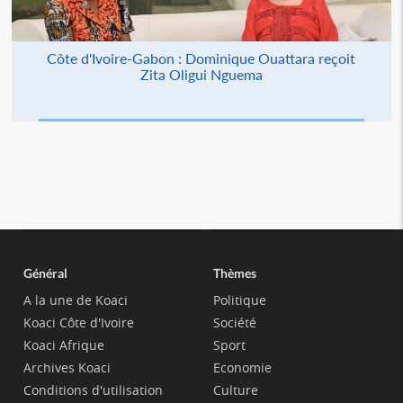
Côte d'Ivoire-Gabon : Dominique Ouattara reçoit
Zita Oligui Nguema
Général
Thèmes
A la une de Koaci
Politique
Koaci Côte d'Ivoire
Société
Koaci Afrique
Sport
Archives Koaci
Economie
Conditions d'utilisation
Culture