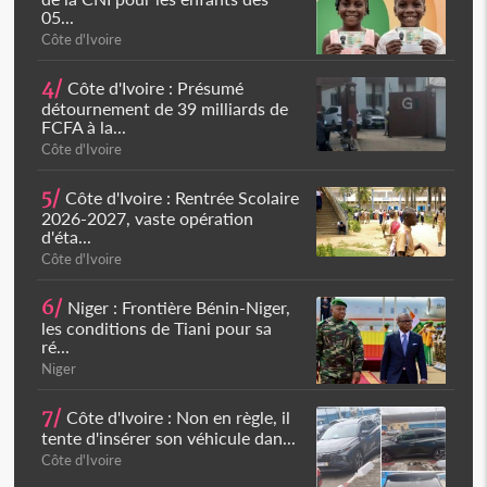
05...
Côte d'Ivoire
4/
Côte d'Ivoire : Présumé
détournement de 39 milliards de
FCFA à la...
Côte d'Ivoire
5/
Côte d'Ivoire : Rentrée Scolaire
2026-2027, vaste opération
d'éta...
Côte d'Ivoire
6/
Niger : Frontière Bénin-Niger,
les conditions de Tiani pour sa
ré...
Niger
7/
Côte d'Ivoire : Non en règle, il
tente d'insérer son véhicule dan...
Côte d'Ivoire