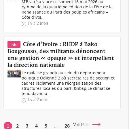
M’Bratté a vibré ce samedi 16 mai 2026 au
rythme de la quatrième édition de la Fête de la
Renaissance du Parti des peuples africains –
Côte d’Ivoi...
il y a 2 mois
Côte d'Ivoire : RHDP à Bako-
Info
Bougousso, des militants dénoncent
une gestion « opaque » et interpellent
la direction nationale
Le malaise grandit au sein du département
politique Odienné 2 où secrétaires de section et
cadres réclament une réorganisation des
structures locales du parti.&nbsp;Le climat se
tend davanta...
il y a 2 mois
Voir Plus
1
2
3
4
5
...
28