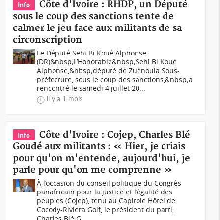
Côte d'Ivoire : RHDP, un Député
Info
sous le coup des sanctions tente de
calmer le jeu face aux militants de sa
circonscription
Le Député Sehi Bi Koué Alphonse
(DR)&nbsp;L’Honorable&nbsp;Sehi Bi Koué
Alphonse,&nbsp;député de Zuénoula Sous-
préfecture, sous le coup des sanctions,&nbsp;a
rencontré le samedi 4 juillet 20...
il y a 1 mois
Côte d'Ivoire : Cojep, Charles Blé
Info
Goudé aux militants : « Hier, je criais
pour qu'on m'entende, aujourd'hui, je
parle pour qu'on me comprenne »
À l’occasion du conseil politique du Congrès
panafricain pour la justice et l’égalité des
peuples (Cojep), tenu au Capitole Hôtel de
Cocody-Riviera Golf, le président du parti,
Charles Blé G...