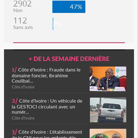
2902
47%
Non
112
2%
Sans avis
+ DE LA SEMAINE DERNIÈRE
1/
Côte d'Ivoire : Fraude dans le
domaine foncier, Ibrahime
Coulibal...
Côte d'Ivoire
2/
Côte d'Ivoire : Un véhicule de
la GESTOCI circulant avec un
numér...
Côte d'Ivoire
3/
Côte d'Ivoire : L'établissement
de la CNI pour les enfants dès