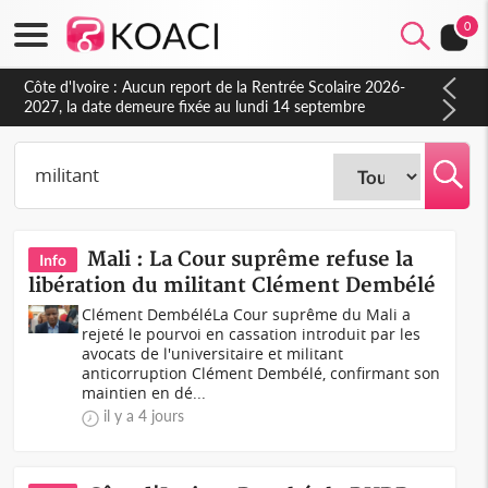
0
Côte d'Ivoire : Indépendance à Blahou, le sous-préfet : « La
fête nous invite à mesurer le chemin parcouru et à renouveler
notre engagement collectif en faveur du développement »
Mali : La Cour suprême refuse la
Info
libération du militant Clément Dembélé
Clément DembéléLa Cour suprême du Mali a
rejeté le pourvoi en cassation introduit par les
avocats de l'universitaire et militant
anticorruption Clément Dembélé, confirmant son
maintien en dé...
il y a 4 jours