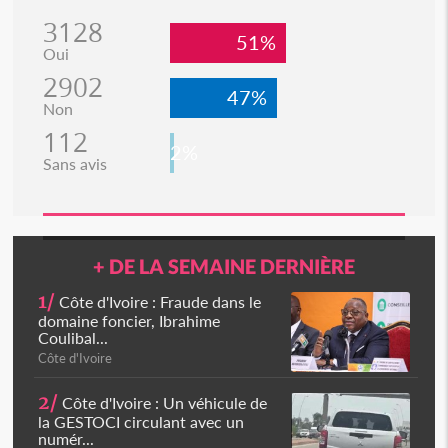
3128
51%
Oui
2902
47%
Non
112
2%
Sans avis
+ DE LA SEMAINE DERNIÈRE
1/
Côte d'Ivoire : Fraude dans le
domaine foncier, Ibrahime
Coulibal...
Côte d'Ivoire
2/
Côte d'Ivoire : Un véhicule de
la GESTOCI circulant avec un
numér...