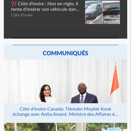
7/
Côte d'Ivoire : Non en règle, il
tente d'insérer son véhicule dan...
Côte d'Ivoire
COMMUNIQUÉS
Côte d'Ivoire-Canada: Tiémoko Meyliet Koné
échange avec Anita Anand, Ministre des Affaires é...