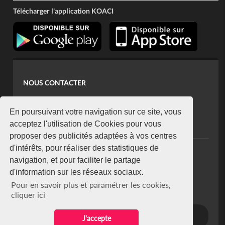
Télécharger l'application KOACI
NOUS CONTACTER
contact@koaci.com
koaci@yahoo.fr
En poursuivant votre navigation sur ce site, vous
+225 07 08 85 52 93
acceptez l'utilisation de Cookies pour vous
proposer des publicités adaptées à vos centres
d'intérêts, pour réaliser des statistiques de
NEWSLETTER
navigation, et pour faciliter le partage
Restez connecté via notre newsletter
d'information sur les réseaux sociaux.
S'abonner
Pour en savoir plus et paramétrer les cookies,
Se désabonner
cliquer ici
J'accepte