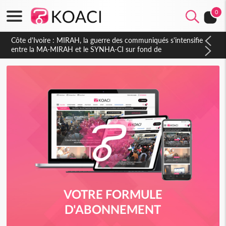
0
Côte d'Ivoire : MIRAH, la guerre des communiqués s'intensifie
entre la MA-MIRAH et le SYNHA-CI sur fond de
gouvernance et le projet de précompte sur les salaires des
agents
VOTRE FORMULE
D'ABONNEMENT