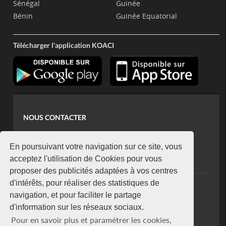
Sénégal
Guinée
Bénin
Guinée Equatorial
Télécharger l'application KOACI
NOUS CONTACTER
contact@koaci.com
koaci@yahoo.fr
En poursuivant votre navigation sur ce site, vous
+225 07 08 85 52 93
acceptez l'utilisation de Cookies pour vous
proposer des publicités adaptées à vos centres
d'intérêts, pour réaliser des statistiques de
NEWSLETTER
navigation, et pour faciliter le partage
Restez connecté via notre newsletter
d'information sur les réseaux sociaux.
S'abonner
Pour en savoir plus et paramétrer les cookies,