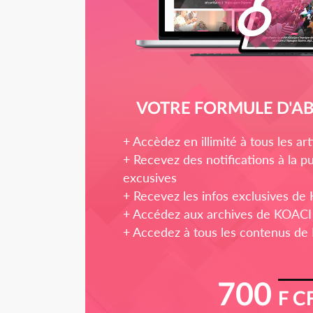
VOTRE FORMULE D'
+ Accèdez en illimité à tous les a
+ Recevez des notifications à la pu
excusives
+ Recevez les infos exclusives de
+ Accédez aux archives de KOACI
+ Accedez à tous les contenus de
700
F C