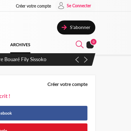
Se Connecter
Créer votre compte
S'abonner
0
ARCHIVES
ie Dangote en juillet
Créer votre compte
rit !
acebook
ogle