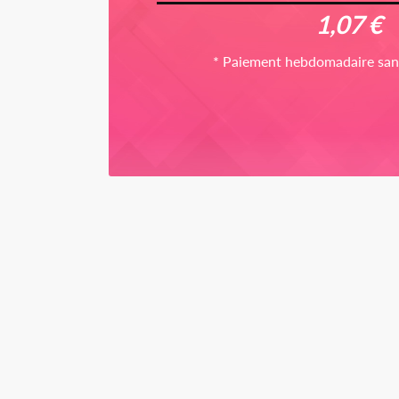
1,07 €
* Paiement hebdomadaire sa