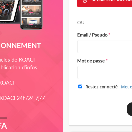
OU
Email / Pseudo
*
ABONNEMENT
rticles de KOACI
Mot de passe
*
blication d'infos
 KOACI
Restez connecté
Mot d
 KOACI 24h/24 7j/7
FA