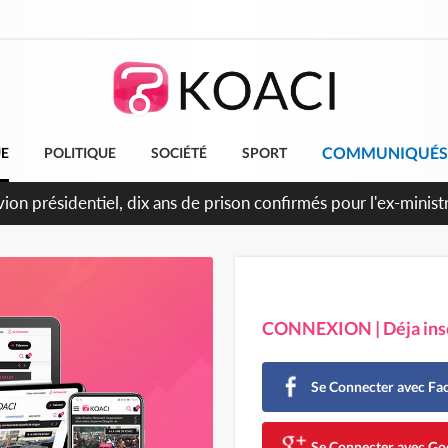
COMMUNIQUÉS
UE
POLITIQUE
SOCIÉTÉ
SPORT
et le Cameroun principaux acheteurs des produits de la raffiner
CONNEXION | Déja insc
Se Connecter avec F
Se Connecter avec Go