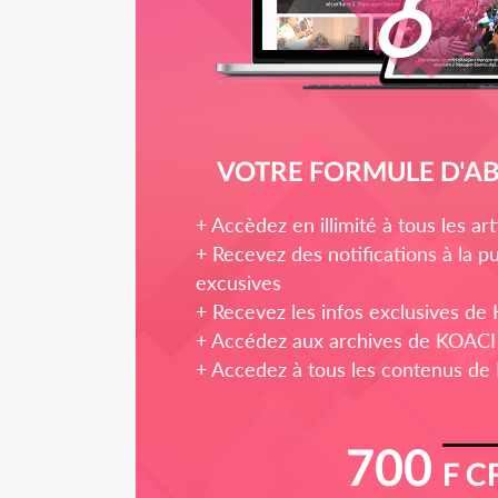
VOTRE FORMULE D'
+ Accèdez en illimité à tous les a
+ Recevez des notifications à la pu
excusives
+ Recevez les infos exclusives de
+ Accédez aux archives de KOACI
+ Accedez à tous les contenus de
700
F C