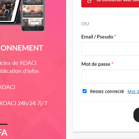
OU
Email / Pseudo
*
ABONNEMENT
rticles de KOACI
Mot de passe
*
blication d'infos
 KOACI
Restez connecté
Mot d
 KOACI 24h/24 7j/7
FA