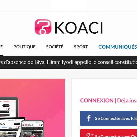
COMMUNIQUÉS
UE
POLITIQUE
SOCIÉTÉ
SPORT
n de la pagaille au PDCI-RDA, Lessiehi bannit les mouvements
CONNEXION | Déja insc
Se Connecter avec F
Se Connecter avec Go