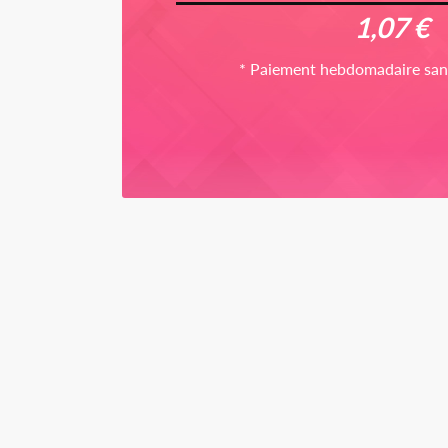
1,07 €
* Paiement hebdomadaire sa