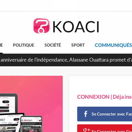
COMMUNIQUÉS
UE
POLITIQUE
SOCIÉTÉ
SPORT
Abidjan, Amadou Oury Bah admire le modèle ivoirien et veut s'e
 la Guinée
CONNEXION | Déja insc
Se Connecter avec F
Se Connecter avec Go