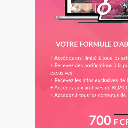
VOTRE FORMULE D'
+ Accèdez en illimité à tous les a
+ Recevez des notifications à la pu
excusives
+ Recevez les infos exclusives de
+ Accédez aux archives de KOACI
+ Accedez à tous les contenus de
700
F C