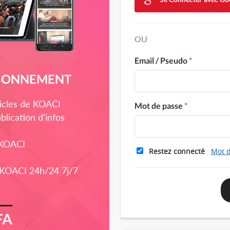
OU
Email / Pseudo
*
ABONNEMENT
rticles de KOACI
Mot de passe
*
blication d'infos
 KOACI
Restez connecté
Mot d
 KOACI 24h/24 7j/7
FA