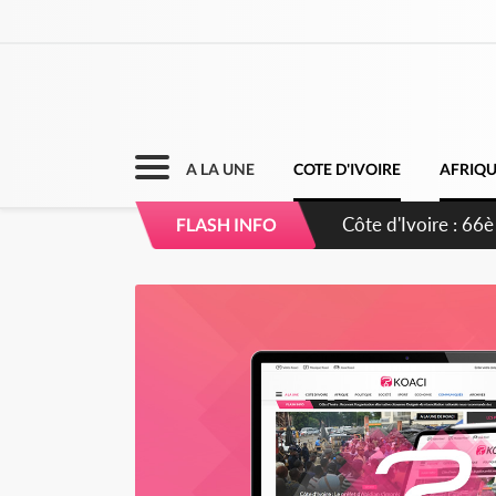
A LA UNE
COTE D'IVOIRE
AFRIQ
Côte d'Ivoire : À 
FLASH INFO
développement de