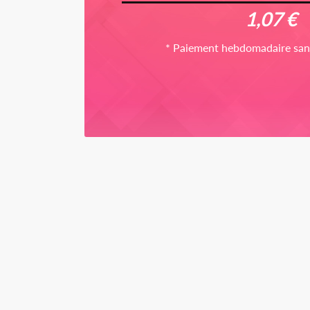
1,07 €
* Paiement hebdomadaire sa