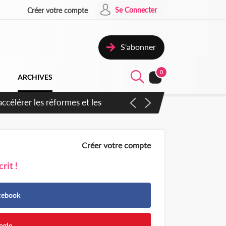
Se Connecter
Créer votre compte
S'abonner
0
ARCHIVES
n inspirer pour accélérer le
Créer votre compte
rit !
acebook
ogle