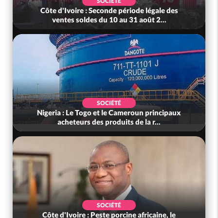
POLITIQUE
le des
Côte d'Ivoire : 66 ans d'Indépendance, Affi au
..
Chef de l'Etat : « Le moment...
SOCIÉTÉ
ncipaux
Côte d'Ivoire : Préparatifs de la Rentrée
.
Scolaire 2026-2027, les responsab...
POLITIQUE
ne, le
Côte d'Ivoire : PDCI, l'ancienneté de Thiam au