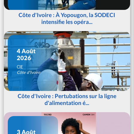
Côte d'Ivoire : À Yopougon, la SODECI
intensifie les opéra...
4 Août
2026
CIE
Côte d'Ivoire
Côte d'Ivoire : Pertubations sur la ligne
d'alimentation é...
3 Août