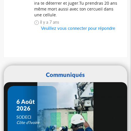
ira te déterrer et juger.Tu prendras 20 ans
même mort aussi avec ton cercueil dans
une cellule.
il y a 7 ans
Veuillez vous connecter pour répondre
Communiqués
6 Août
2026
SODECI
Côte d'Ivoire