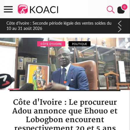
0
Côte d'Ivoire : Seconde période légale des ventes soldes du
10 au 31 août 2026
CÔTE D'IVOIRE
POLITIQUE
Côte d'Ivoire : Le procureur
Adou annonce que Ehouo et
Lobogbon encourent
respectivement 20 et 5 ans