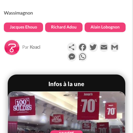
Wassimagnon
Jacques Ehouo
Richard Adou
Alain Lobognon
Partager
Facebook
Twitter
Email
Gmail
Par
Koaci
Messenger
WhatsApp
Infos à la une