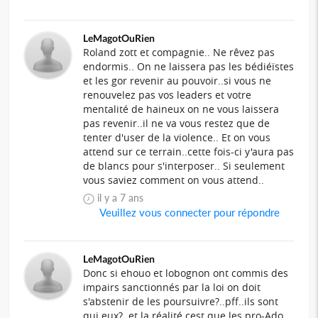
LeMagotOuRien
Roland zott et compagnie.. Ne rêvez pas
endormis.. On ne laissera pas les bédiéïstes
et les gor revenir au pouvoir..si vous ne
renouvelez pas vos leaders et votre
mentalité de haineux on ne vous laissera
pas revenir..il ne va vous restez que de
tenter d'user de la violence.. Et on vous
attend sur ce terrain..cette fois-ci y'aura pas
de blancs pour s'interposer.. Si seulement
vous saviez comment on vous attend..
il y a 7 ans
Veuillez vous connecter pour répondre
LeMagotOuRien
Donc si ehouo et lobognon ont commis des
impairs sanctionnés par la loi on doit
s'abstenir de les poursuivre?..pff..ils sont
qui eux?..et la réalité cest que les pro-Ado