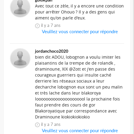
Avec tout ce zèle, il y a encore une condition
pour arrêter Ohouo ? Il y a des gens qui
aiment qu'on parle d'eux.
il y a 7 ans
Veuillez vous connecter pour répondre
jordanchoco2020
bien dit ADOU, lobognon a voulu imiter les
plaisantins de la trempe de de rolandk ,
draminoune, XIX @Zott et j'en passe des
courageux guerriers qui insulte caché
derriere les réseaux sociaux a leur
decharche lobognon eux sont un peu malin
et très lache dans leur blakoroya
looooooooooooooooooool la prochaine fois
faut prendre des cours de gor
Blakoroyatique par correspondance avec
Draminoune kiokiokiokiokio
il y a 7 ans
Veuillez vous connecter pour répondre