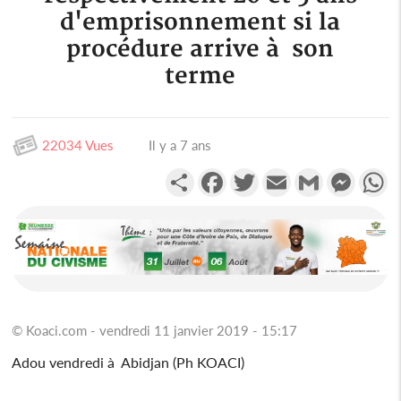
d'emprisonnement si la
procédure arrive à son
terme
22034 Vues
Il y a 7 ans
Partager
Facebook
Twitter
Email
Gmail
Messen
W
© Koaci.com - vendredi 11 janvier 2019 - 15:17
Adou vendredi à Abidjan (Ph KOACI)