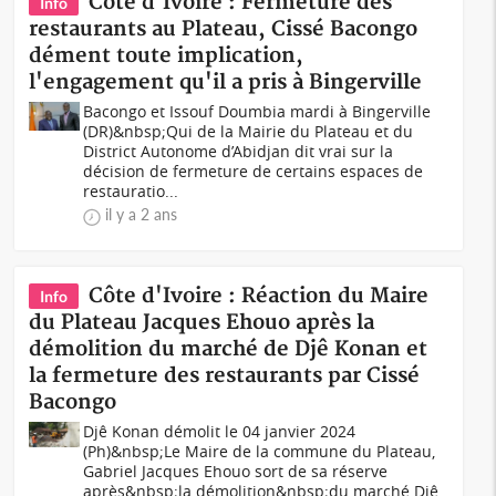
Côte d'Ivoire : Fermeture des
Info
restaurants au Plateau, Cissé Bacongo
dément toute implication,
l'engagement qu'il a pris à Bingerville
Bacongo et Issouf Doumbia mardi à Bingerville
(DR)&nbsp;Qui de la Mairie du Plateau et du
District Autonome d’Abidjan dit vrai sur la
décision de fermeture de certains espaces de
restauratio...
il y a 2 ans
Côte d'Ivoire : Réaction du Maire
Info
du Plateau Jacques Ehouo après la
démolition du marché de Djê Konan et
la fermeture des restaurants par Cissé
Bacongo
Djê Konan démolit le 04 janvier 2024
(Ph)&nbsp;Le Maire de la commune du Plateau,
Gabriel Jacques Ehouo sort de sa réserve
après&nbsp;la démolition&nbsp;du marché Djê