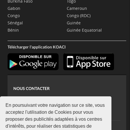
Burkina Faso
Togo
Gabon
Cameroun
Congo
Congo (RDC)
Sénégal
Guinée
Bénin
Guinée Equatorial
Télécharger l'application KOACI
NOUS CONTACTER
contact@koaci.com
koaci@yahoo.fr
En poursuivant votre navigation sur ce site, vous
+225 07 08 85 52 93
acceptez l'utilisation de Cookies pour vous
proposer des publicités adaptées à vos centres
d'intérêts, pour réaliser des statistiques de