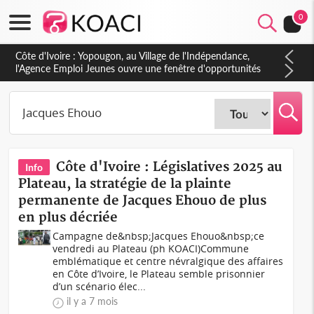
0
Côte d'Ivoire : CHU de Treichville, après la fronde, les agents
contractuels obtiennent un accord avec la direction sur les
arriérés du SMIG 2023
Côte d'Ivoire : Législatives 2025 au
Info
Plateau, la stratégie de la plainte
permanente de Jacques Ehouo de plus
en plus décriée
Campagne de&nbsp;Jacques Ehouo&nbsp;ce
vendredi au Plateau (ph KOACI)Commune
emblématique et centre névralgique des affaires
en Côte d’Ivoire, le Plateau semble prisonnier
d’un scénario élec...
il y a 7 mois