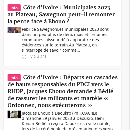
Côte d'Ivoire : Municipales 2023
Info
au Plateau, Sawegnon peut-il remonter
la pente face à Ehouo ?
Fabrice SawegnonLes municipales 2023 sont
dans un peu plus de deux mois et certaines
communes laissent déjà apparaitre des
évidences sur le terrain.Au Plateau, on
s’interroge de savoir comme...
il y a 3 ans
Côte d'Ivoire : Départs en cascades
Info
de hauts responsables du PDCI vers le
RHDP, Jacques Ehouo demande à Bédié
de rassurer les militants et martèle «
Ordonnez, nous exécuterons »
Jacques Ehouo à Daoukro (Ph KOACI)Le
dimanche 29 janvier 2023 à Daoukro, Henri
Konan Bédié a reçu à Daoukro, sa ville natale,
lors de la cérémonie de présentation des vœux,