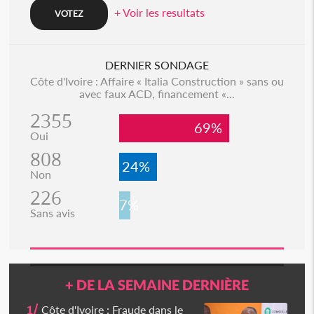
+ Voir les resultats
DERNIER SONDAGE
Côte d'Ivoire : Affaire « Italia Construction » sans ou
avec faux ACD, financement «...
2355
69%
Oui
808
24%
Non
226
7%
Sans avis
+ DE LA SEMAINE DERNIÈRE
1/
Côte d'Ivoire : Fraude dans le