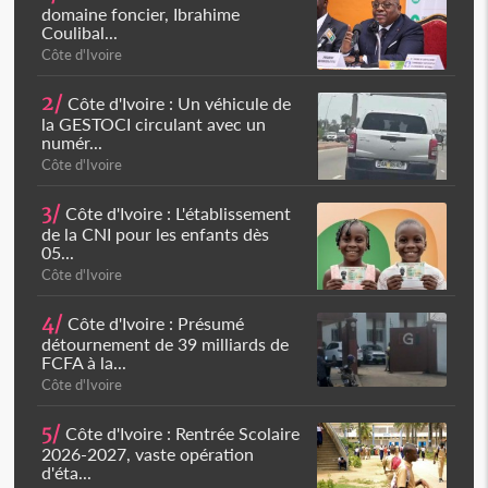
domaine foncier, Ibrahime
Coulibal...
Côte d'Ivoire
2/
Côte d'Ivoire : Un véhicule de
la GESTOCI circulant avec un
numér...
Côte d'Ivoire
3/
Côte d'Ivoire : L'établissement
de la CNI pour les enfants dès
05...
Côte d'Ivoire
4/
Côte d'Ivoire : Présumé
détournement de 39 milliards de
FCFA à la...
Côte d'Ivoire
5/
Côte d'Ivoire : Rentrée Scolaire
2026-2027, vaste opération
d'éta...