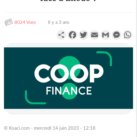
8024 Vues
Il y a 3 ans
Partager
Facebook
Twitter
Email
Gmail
Messen
W
© Koaci.com - mercredi 14 juin 2023 - 12:18