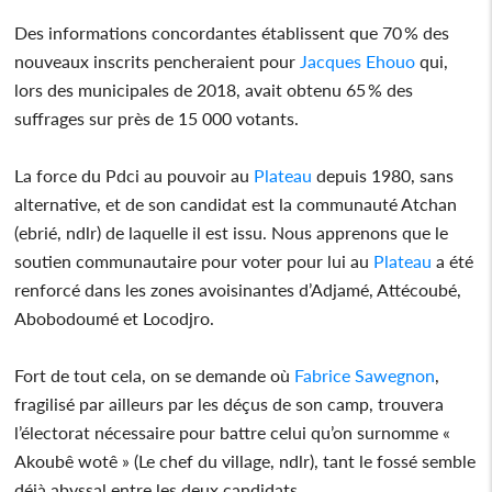
Des informations concordantes établissent que 70 % des
nouveaux inscrits pencheraient pour
Jacques Ehouo
qui,
lors des municipales de 2018, avait obtenu 65 % des
suffrages sur près de 15 000 votants.
La force du Pdci au pouvoir au
Plateau
depuis 1980, sans
alternative, et de son candidat est la communauté Atchan
(ebrié, ndlr) de laquelle il est issu. Nous apprenons que le
soutien communautaire pour voter pour lui au
Plateau
a été
renforcé dans les zones avoisinantes d’Adjamé, Attécoubé,
Abobodoumé et Locodjro.
Fort de tout cela, on se demande où
Fabrice Sawegnon
,
fragilisé par ailleurs par les déçus de son camp, trouvera
l’électorat nécessaire pour battre celui qu’on surnomme «
Akoubê wotê » (Le chef du village, ndlr), tant le fossé semble
déjà abyssal entre les deux candidats.