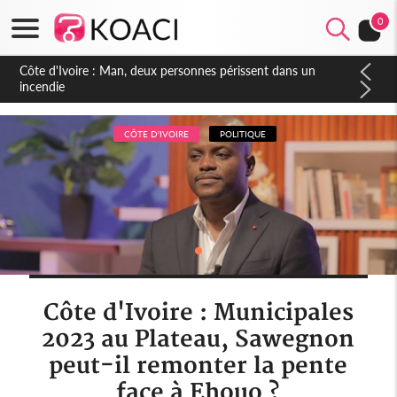
0
Côte d'Ivoire : Séileu, la célébration de la fête nationale
transformée en vaste campagne contre les produits
dépigmentants dangereux
CÔTE D'IVOIRE
POLITIQUE
Côte d'Ivoire : Municipales
2023 au Plateau, Sawegnon
peut-il remonter la pente
face à Ehouo ?