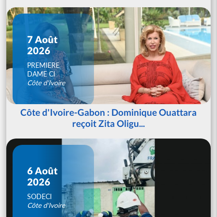
7 Août
2026
PREMIERE
DAME CI
Côte d'Ivoire
Côte d'Ivoire-Gabon : Dominique Ouattara
reçoit Zita Oligu...
6 Août
2026
SODECI
Côte d'Ivoire