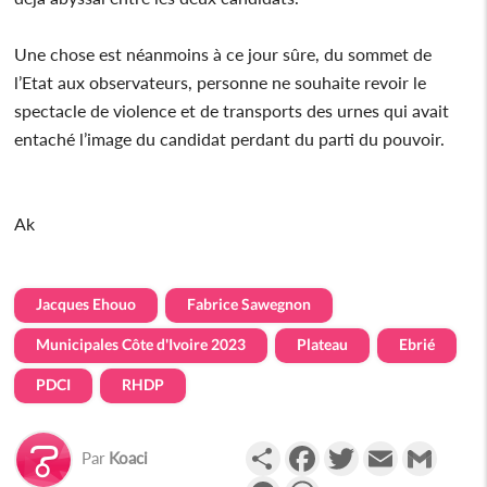
Une chose est néanmoins à ce jour sûre, du sommet de
l’Etat aux observateurs, personne ne souhaite revoir le
spectacle de violence et de transports des urnes qui avait
entaché l’image du candidat perdant du parti du pouvoir.
Ak
Jacques Ehouo
Fabrice Sawegnon
Municipales Côte d'Ivoire 2023
Plateau
Ebrié
PDCI
RHDP
Partager
Facebook
Twitter
Email
Gmail
Par
Koaci
Messenger
WhatsApp