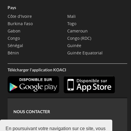
Pays
Côte d'Ivoire
Mali
Burkina Faso
Togo
Gabon
Cameroun
Congo
Congo (RDC)
Sénégal
Guinée
Bénin
Guinée Equatorial
Télécharger l'application KOACI
NOUS CONTACTER
contact@koaci.com
koaci@yahoo.fr
En poursuivant votre navigation sur ce site, vous