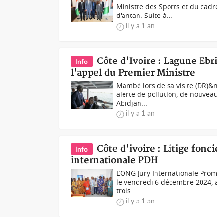
Ministre des Sports et du cadre
d'antan. Suite à...
il y a 1 an
Côte d'Ivoire : Lagune Ebri
Info
l'appel du Premier Ministre
Mambé lors de sa visite (DR)&n
alerte de pollution, de nouveau
Abidjan...
il y a 1 an
Côte d'ivoire : Litige fonci
Info
internationale PDH
L’ONG Jury Internationale Prom
le vendredi 6 décembre 2024, au
trois...
il y a 1 an