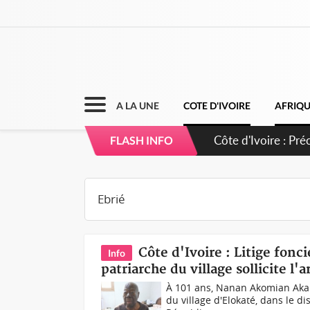
A LA UNE
COTE D'IVOIRE
AFRIQ
Côte d'Ivoire : 
FLASH INFO
Côte d'Ivoire : Litige fonci
Info
patriarche du village sollicite l'
À 101 ans, Nanan Akomian Akan
du village d'Elokaté, dans le di