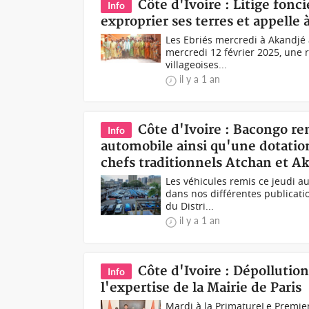
Côte d'Ivoire : Litige fonci
Info
exproprier ses terres et appelle à
Les Ebriés mercredi à Akandjé à
mercredi 12 février 2025, une
villageoises...
il y a 1 an
Côte d'Ivoire : Bacongo re
Info
automobile ainsi qu'une dotatio
chefs traditionnels Atchan et A
Les véhicules remis ce jeudi 
dans nos différentes publicatio
du Distri...
il y a 1 an
Côte d'Ivoire : Dépollutio
Info
l'expertise de la Mairie de Paris
Mardi à la PrimatureLe Premi