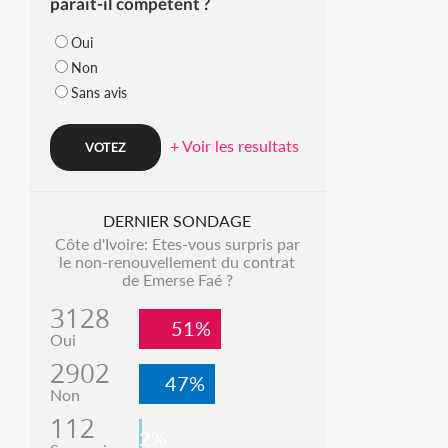
parait-il compétent ?
Oui
Non
Sans avis
+ Voir les resultats
DERNIER SONDAGE
Côte d'Ivoire: Etes-vous surpris par
le non-renouvellement du contrat
de Emerse Faé ?
3128
51%
Oui
2902
47%
Non
112
2%