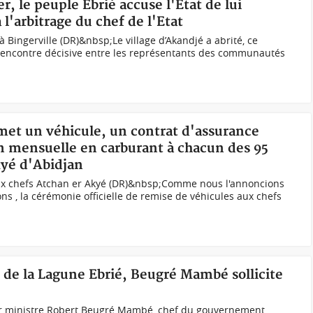
er, le peuple Ebrié accuse l'Etat de lui
 l'arbitrage du chef de l'Etat
 Bingerville (DR)&nbsp;Le village d’Akandjé a abrité, ce
 rencontre décisive entre les représentants des communautés
met un véhicule, un contrat d'assurance
n mensuelle en carburant à chacun des 95
kyé d'Abidjan
aux chefs Atchan er Akyé (DR)&nbsp;Comme nous l'annoncions
ns , la cérémonie officielle de remise de véhicules aux chefs
n de la Lagune Ebrié, Beugré Mambé sollicite
er ministre Robert Beugré Mambé, chef du gouvernement,