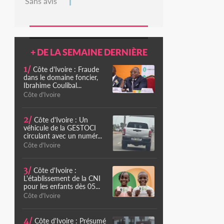
Sans avis
+ DE LA SEMAINE DERNIÈRE
1/
Côte d'Ivoire : Fraude
dans le domaine foncier,
Ibrahime Coulibal...
Côte d'Ivoire
2/
Côte d'Ivoire : Un
véhicule de la GESTOCI
circulant avec un numér...
Côte d'Ivoire
3/
Côte d'Ivoire :
L'établissement de la CNI
pour les enfants dès 05...
Côte d'Ivoire
4/
Côte d'Ivoire : Présumé