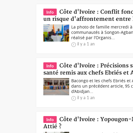
Côte d'Ivoire : Conflit f
Info
un risque d'affrontement entr
La photo de famille mercredi à
communautés à Songon-Agban B
réalisé par l’Organis...
il y a 1 an
Côte d'Ivoire : Précisions 
Info
santé remis aux chefs Ebriés et
Bacongo et les chefs Ebriés et
dans un précédent article, 95 c
d’Abidjan...
il y a 1 an
Côte d'Ivoire : Yopougon-M
Info
Attié ?