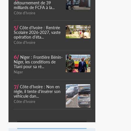
détournement de 39
milliards de FCFA à la...
Côte d'Ivoire
5/
Côte d'Ivoire : Rentrée
Scolaire 2026-2027, vaste
opération d'éta...
Côte d'Ivoire
6/
Niger : Frontière Bénin-
Niger, les conditions de
Tiani pour sa ré...
Niger
7/
Côte d'Ivoire : Non en
règle, il tente d'insérer son
véhicule dan...
Côte d'Ivoire