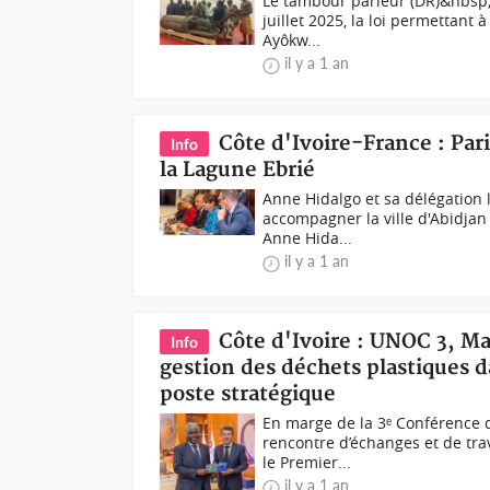
Le tambour parleur (DR)&nbsp;L
juillet 2025, la loi permettant 
Ayôkw...
il y a 1 an
Côte d'Ivoire-France : Par
Info
la Lagune Ebrié
Anne Hidalgo et sa délégation 
accompagner la ville d'Abidjan
Anne Hida...
il y a 1 an
Côte d'Ivoire : UNOC 3, Ma
Info
gestion des déchets plastiques 
poste stratégique
En marge de la 3ᵉ Conférence 
rencontre d’échanges et de trav
le Premier...
il y a 1 an