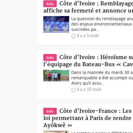
Côte d'Ivoire : Remblayage
Info
affiche sa fermeté et annonce un
La question du remblayage ana
des enjeux environnementaux m
suscitées pa...
il y a 5 mois
Côte d'Ivoire : Héroïsme su
Info
l'équipage du Bateau-Bus « Cav
Dans la matinée du mardi 30 s
remarquable a été accompli sur
Alors qu’il assu...
il y a 10 mois
Côte d'Ivoire-France : Les
Info
loi permettant à Paris de rendre
Ayôkwê »