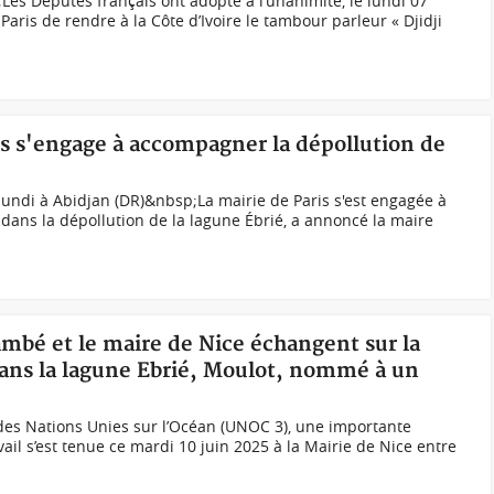
es Députés français ont adopté à l’unanimité, le lundi 07
à Paris de rendre à la Côte d’Ivoire le tambour parleur « Djidji
is s'engage à accompagner la dépollution de
lundi à Abidjan (DR)&nbsp;La mairie de Paris s'est engagée à
 dans la dépollution de la lagune Ébrié, a annoncé la maire
mbé et le maire de Nice échangent sur la
dans la lagune Ebrié, Moulot, nommé à un
des Nations Unies sur l’Océan (UNOC 3), une importante
ail s’est tenue ce mardi 10 juin 2025 à la Mairie de Nice entre