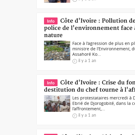
Côte d'Ivoire : Pollution d
Info
police de l'environnement face à
nature
Face à l’agression de plus en p
ministre de l’Environnement, d
Assahoré Ko...
il y a 1 an
Côte d'Ivoire : Crise du fo
Info
destitution du chef tourne à l'a
Les protestataires mercredi à D
Ebrié de Djorogobité, dans la
l’affrontement,...
il y a 1 an