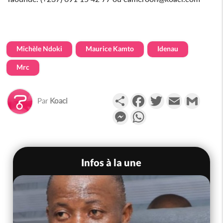
Michèle Ndoki
Maurice Kamto
Idenau
Mrc
Partager
Facebook
Twitter
Email
Gmail
Par
Koaci
Messenger
WhatsApp
Infos à la une