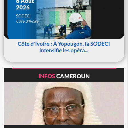
6 Août
2026
SODECI
Côte d'Ivoire
Côte d'Ivoire : À Yopougon, la SODECI
intensifie les opéra...
INFOS
CAMEROUN