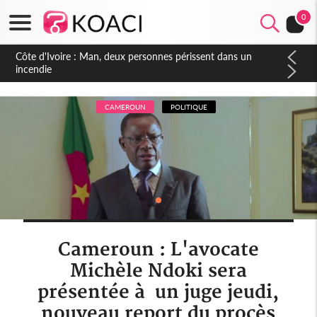
0
Côte d'Ivoire : Séileu, la célébration de la fête nationale
transformée en vaste campagne contre les produits
dépigmentants dangereux
CAMEROUN
POLITIQUE
Cameroun : L'avocate
Michèle Ndoki sera
présentée à un juge jeudi,
nouveau report du procès