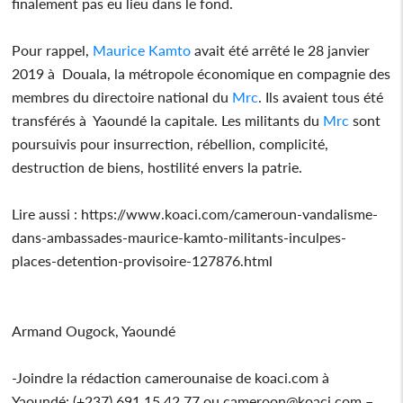
finalement pas eu lieu dans le fond.
Pour rappel,
Maurice Kamto
avait été arrêté le 28 janvier
2019 à Douala, la métropole économique en compagnie des
membres du directoire national du
Mrc
. Ils avaient tous été
transférés à Yaoundé la capitale. Les militants du
Mrc
sont
poursuivis pour insurrection, rébellion, complicité,
destruction de biens, hostilité envers la patrie.
Lire aussi : https://www.koaci.com/cameroun-vandalisme-
dans-ambassades-maurice-kamto-militants-inculpes-
places-detention-provisoire-127876.html
Armand Ougock, Yaoundé
-Joindre la rédaction camerounaise de koaci.com à
Yaoundé: (+237) 691 15 42 77 ou cameroon@koaci.com –