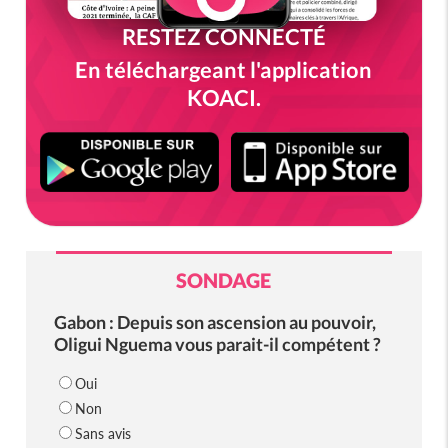
RESTEZ CONNECTÉ
En téléchargeant l'application
KOACI.
SONDAGE
Gabon : Depuis son ascension au pouvoir,
Oligui Nguema vous parait-il compétent ?
Oui
Non
Sans avis