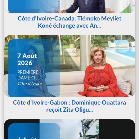
Côte d'Ivoire-Canada: Tiémoko Meyliet
Koné échange avec An...
7 Août
2026
PREMIERE
DAME CI
Côte d'Ivoire
Côte d'Ivoire-Gabon : Dominique Ouattara
reçoit Zita Oligu...