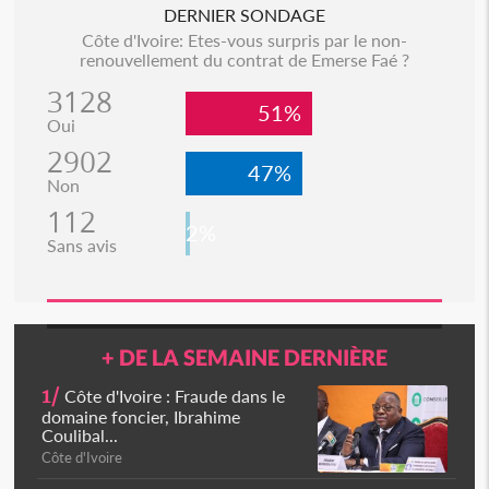
DERNIER SONDAGE
Côte d'Ivoire: Etes-vous surpris par le non-
renouvellement du contrat de Emerse Faé ?
3128
51%
Oui
2902
47%
Non
112
2%
Sans avis
+ DE LA SEMAINE DERNIÈRE
1/
Côte d'Ivoire : Fraude dans le
domaine foncier, Ibrahime
Coulibal...
Côte d'Ivoire