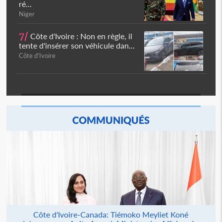
ré...
Niger
7/
Côte d'Ivoire : Non en règle, il
tente d'insérer son véhicule dan...
Côte d'Ivoire
COMMUNIQUÉS
Côte d'Ivoire-Canada: Tiémoko Meyliet Koné