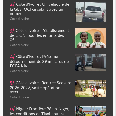
2/
Côte d'Ivoire : Un véhicule de
la GESTOCI circulant avec un
numér...
Côte d'Ivoire
3/
Côte d'Ivoire : L'établissement
de la CNI pour les enfants dès
05...
Côte d'Ivoire
4/
Côte d'Ivoire : Présumé
détournement de 39 milliards de
FCFA à la...
Côte d'Ivoire
5/
Côte d'Ivoire : Rentrée Scolaire
2026-2027, vaste opération
d'éta...
Côte d'Ivoire
6/
Niger : Frontière Bénin-Niger,
les conditions de Tiani pour sa